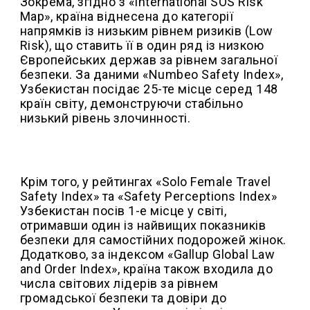
Зокрема, згідно з «International SOS Risk
Map», країна віднесена до категорії
напрямків із низьким рівнем ризиків (Low
Risk), що ставить її в один ряд із низкою
Європейських держав за рівнем загальної
безпеки. За даними «Numbeo Safety Index»,
Узбекистан посідає 25-те місце серед 148
країн світу, демонструючи стабільно
низький рівень злочинності.
Крім того, у рейтингах «Solo Female Travel
Safety Index» та «Safety Perceptions Index»
Узбекистан посів 1-е місце у світі,
отримавши один із найвищих показників
безпеки для самостійних подорожей жінок.
Додатково, за індексом «Gallup Global Law
and Order Index», країна також входила до
числа світових лідерів за рівнем
громадської безпеки та довіри до