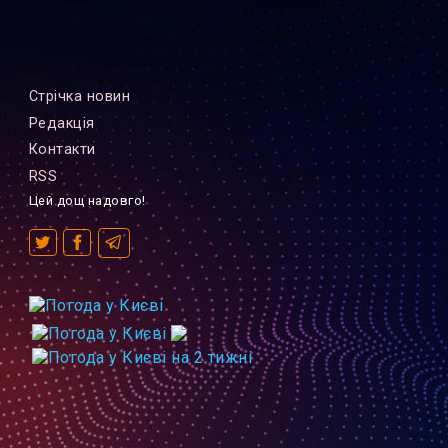
Стрiчка новин
Редакцiя
Контакти
RSS
Цей дощ надовго!