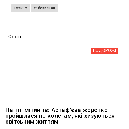
туризм
узбекистан
Схожi
ПОДОРОЖІ
На тлі мітингів: Астафʼєва жорстко
пройшлася по колегам, які хизуються
світським життям