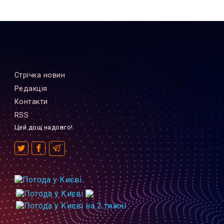
Стрiчка новин
Редакцiя
Контакти
RSS
Цей дощ надовго!