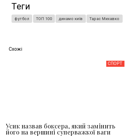
Теги
футбол
ТОП 100
динамо київ
Тарас Михавко
Схожi
СПОРТ
Усик назвав боксера, який замінить
його на вершині суперважкої ваги