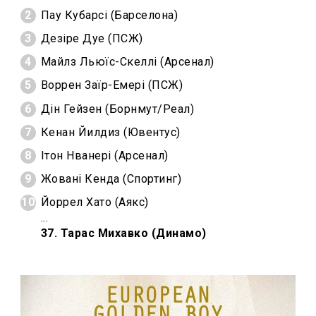
Пау Кубарсі (Барселона)
Дезіре Дуе (ПСЖ)
Майлз Льюїс-Скеллі (Арсенал)
Воррен Заїр-Емері (ПСЖ)
Дін Гейзен (Борнмут/Реал)
Кенан Йилдиз (Ювентус)
Ітон Нванері (Арсенал)
Жовані Кенда (Спортинг)
Йоррел Хато (Аякс)
...
37. Тарас Михавко (Динамо)