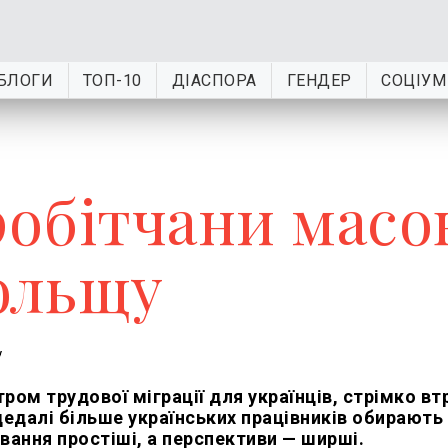
БЛОГИ
ТОП-10
ДІАСПОРА
ГЕНДЕР
СОЦІУМ
робітчани масо
ольщу
ром трудової міграції для українців, стрімко вт
дедалі більше українських працівників обирають 
вання простіші, а перспективи — ширші.