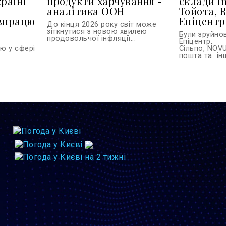
країні
продукти харчування -
склади In
и
аналітика ООН
Тойота, R
івпрацю
Епіцентр
До кінця 2026 року світ може
зіткнутися з новою хвилею
Були зруйно
продовольчої інфляції...
Епіцентр,
ю у сфері
Сільпо, NOVU
.
пошта та інш