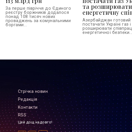
113 млрд грн
постачати газ У
та розширюват
За перше півріччя до Єдиного
енергетичну сп
реєстру боржників додалося
понад 108 тисяч нових
Азербайджан готовий
проваджень за комунальними
постачати Україні газ і
боргами...
розширювати співпрац
енергетичної безпеки..
Стрiчка новин
Редакцiя
Контакти
RSS
Цей дощ надовго!