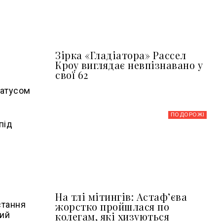
Зірка «Гладіатора» Рассел
Кроу виглядає невпізнавано у
свої 62
татусом
ПОДОРОЖІ
під
На тлі мітингів: Астафʼєва
стання
жорстко пройшлася по
колегам, які хизуються
кий