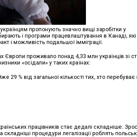
 українцям пропонують значно вищі заробітки у
бирають і програми працевлаштування в Канаді, які
кт і можливість подальшої імміграції.
ах Європи проживало понад 4,33 млн українців зі с
изники «осідали» у таких країнах:
же 29 % від загальної кількості тих, хто перебуває 
раїнських працівників стає дедалі складніше. Зро
 та складніші процедури легалізації роблять польсь