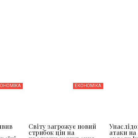
КОНОМІКА
ЕКОНОМІКА
явив
Світу загрожує новий
Унаслідо
стрибок цін на
атаки на