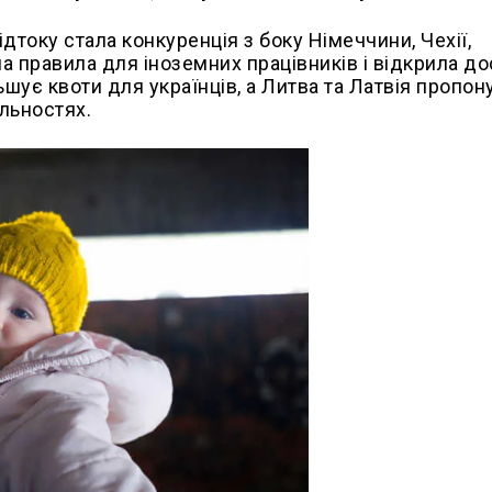
току стала конкуренція з боку Німеччини, Чехії,
ла правила для іноземних працівників і відкрила до
ьшує квоти для українців, а Литва та Латвія пропон
альностях.