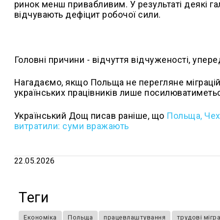
ринок менш привабливим. У результаті деякі гал
відчувають дефіцит робочої сили.
Головні причини - відчуття відчуженості, упере
Нагадаємо, якщо Польща не перегляне міграційн
українських працівників лише посилюватиметьс
Український Дощ писав раніше, що
Польща, Чех
витратили: суми вражають
22.05.2026
Теги
Економіка
Польща
працевлаштування
трудові мігр