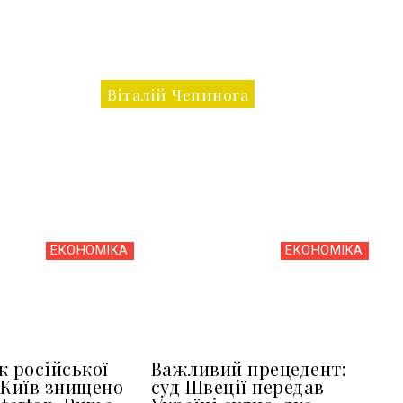
Віталій Чепинога
ЕКОНОМІКА
ЕКОНОМІКА
к російської
Важливий прецедент:
 Київ знищено
суд Швеції передав