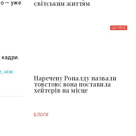
світським життям
во — уже
ШОУБIЗ
 кадри.
, ніж
Наречену Роналду назвали
товстою: вона поставила
хейтерів на місце
БЛОГИ