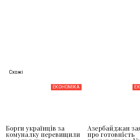
Схожi
ЕКОНОМІКА
Е
Борги українців за
Азербайджан за
комуналку перевищили
про готовність