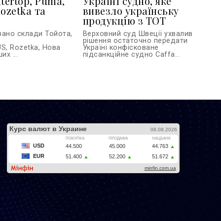
tertop, Puma,
Україні судно, яке
ozetka та
вивезло українську
продукцію з ТОТ
вано склади Тойота,
Верховний суд Швеції ухвалив
рішення остаточно передати
S, Rozetka, Нова
Україні конфісковане
их ...
підсанкційне судно Caffa...