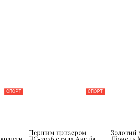
СПОРТ
СПОРТ
Першим призером
Золотий 
оводити
ЧС-2026 стала Англія,
Ліонель 