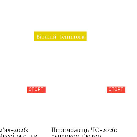
Віталій Чепинога
СПОРТ
СПОРТ
м'яч-2026:
Переможець ЧС-2026:
Мессі очолив
суперкомп’ютер