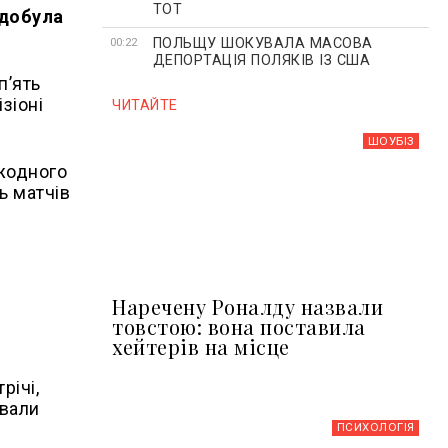
ТОТ
здобула
ПОЛЬЩУ ШОКУВАЛА МАСОВА
00:22
ДЕПОРТАЦІЯ ПОЛЯКІВ ІЗ США
п’ять
зіоні
ЧИТАЙТЕ
ШОУБIЗ
 жодного
ь матчів
Наречену Роналду назвали
товстою: вона поставила
хейтерів на місце
річі,
ювали
ПСИХОЛОГІЯ