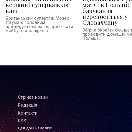
вершині суперважкої
матчі в Польщі:
ваги
базування
переноситься у
Британський супертяж Мозес
Словаччину
Ітаума є головним
претендентом на те, щоб стати
Збірна України більше
майбутньою зіркою...
проводити домашні ма
Польщі...
Стрiчка новин
Редакцiя
Контакти
RSS
Цей дощ надовго!