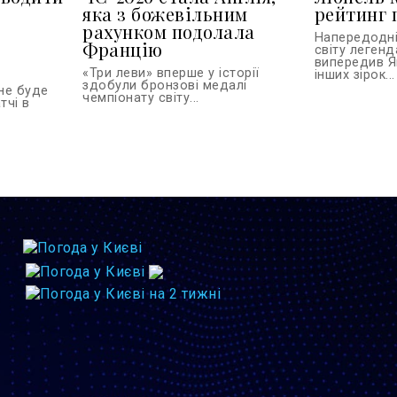
яка з божевільним
рейтинг 
рахунком подолала
Напередодні
Францію
світу леген
випередив Я
«Три леви» вперше у історії
інших зірок...
здобули бронзові медалі
 не буде
чемпіонату світу...
тчі в