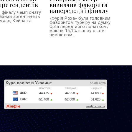
претендентів
визначив фаворита
напередодні фіналу
 фіналу чемпіонату
дарний аргентинець
«Фурія Роха» була головним
маля, Кейна та
фаворитом турніру на думку
Opta перед його початком,
маючи 16,1% шансу стати
чемпіоном...