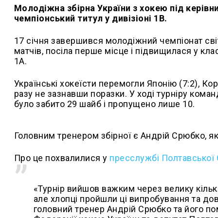
Молодіжна збірна України з хокею під керів
чемпіонський титул у дивізіоні 1В.
17 січня завершився молодіжний чемпіонат світу 
матчів, посіла перше місце і підвищилася у кла
1А.
Українські хокеїсти перемогли Японію (7:2), Коре
разу не зазнавши поразки. У ході турніру коман
було забито 29 шайб і пропущено лише 10.
Головним тренером збірної є Андрій Срюбко, я
Про це похвалилися у
пресслужбі Полтавської
«Турнір вийшов важким через велику кількі
але хлопці пройшли ці випробування та дов
головний тренер Андрій Срюбко та його по