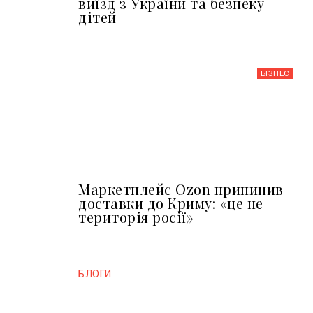
виїзд з України та безпеку
дітей
БІЗНЕС
Маркетплейс Ozon припинив
доставки до Криму: «це не
територія росії»
БЛОГИ