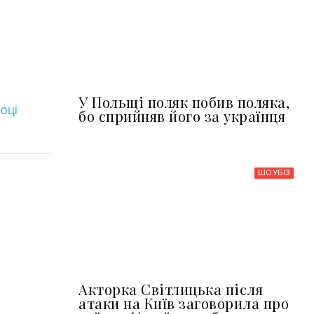
У Польщі поляк побив поляка,
оці
бо сприйняв його за українця
ШОУБIЗ
Акторка Світлицька після
атаки на Київ заговорила про