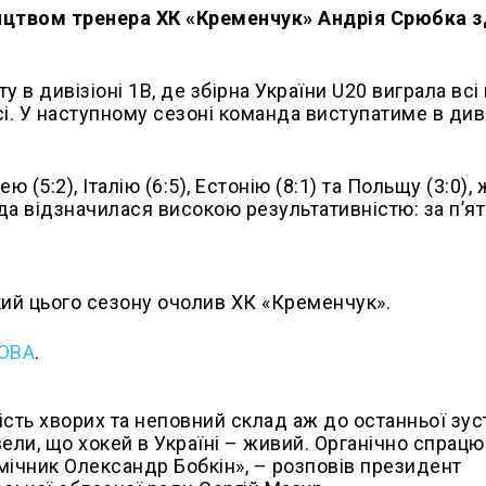
ництвом тренера ХК «Кременчук» Андрія Срюбка 
в дивізіоні 1В, де збірна України U20 виграла всі 
сі. У наступному сезоні команда виступатиме в диві
ю (5:2), Італію (6:5), Естонію (8:1) та Польщу (3:0),
да відзначилася високою результативністю: за п’ят
кий цього сезону очолив ХК «Кременчук».
 ОВА
.
сть хворих та неповний склад аж до останньої зуст
ели, що хокей в Україні – живий. Органічно спрац
мічник Олександр Бобкін», – розповів президент