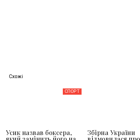
Схожi
СПОРТ
Усик назвав боксера,
Збірна України
який замінить його на
відмовилася пр