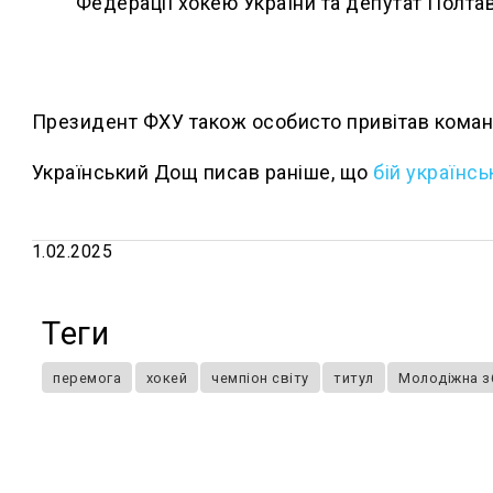
Федерації хокею України та депутат Полтав
Президент ФХУ також особисто привітав команд
Український Дощ писав раніше, що
бій українс
1.02.2025
Теги
перемога
хокей
чемпіон світу
титул
Молодіжна зб