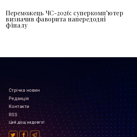
Переможець ЧС-2026: суперкомп’ютер
визначив фаворита напередодні
фіналу
Стрiчка новин
Редакцiя
Контакти
RSS
Цей дощ надовго!