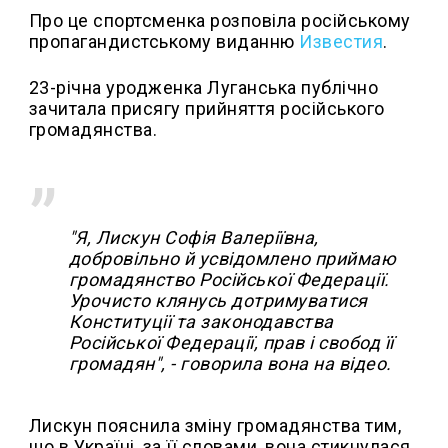
Про це спортсменка розповіла російському
пропагандистському виданню
Известия
.
23-річна уродженка Луганська публічно
зачитала присягу прийняття російського
громадянства.
"Я, Лискун Софія Валеріївна,
добровільно й усвідомлено приймаю
громадянство Російської Федерації.
Урочисто клянусь дотримуватися
Конституції та законодавства
Російської Федерації, прав і свобод її
громадян", - говорила вона на відео.
Лискун пояснила зміну громадянства тим,
що в Україні, за її словами, вона стикнулася