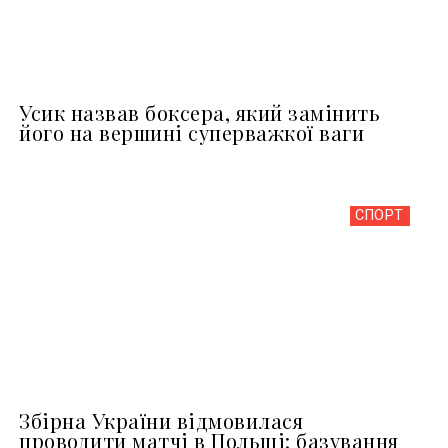
Усик назвав боксера, який замінить
його на вершині суперважкої ваги
СПОРТ
Збірна України відмовилася
проводити матчі в Польщі: базування