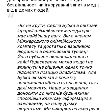
бездіяльності чи ігноруванні запитів медіа
від відомих людей.
«Як не крути, Сергій Бубка в світовій
ієрархії олімпійських менеджерів
має найбільшу вагу. Він є членом
Міжнародного олімпійського
комітету та достатньо важливою
людиною в олімпійській тусовці.
Його публічне висловлювання в
кейсі Гераскевича могло якщо і не
вплинути на рішення, однак точно
підсилити позицію Владислава. Але
Бубка як мовчав з початку
повномасштабного вторгнення, так і
далі мовчить. Наше ж завдання —
доносити до читачів будь-якими
способами ключову інформацію з
важливими, на нашу думку
акцентами. Ми використовуємо різні