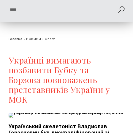
Головна
›
НОВИНИ
›
Спорт
Українці вимагають
позбавити Бубку та
Борзова повноважень
представників України у
МОК
Український скелетоніст Владислав
Гераскевич був дискваліфікований зі