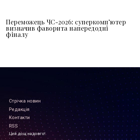
Переможець ЧС-2026: суперкомп’ютер
визначив фаворита напередодні
фіналу
Стрiчка новин
Редакцiя
Контакти
RSS
Цей дощ надовго!