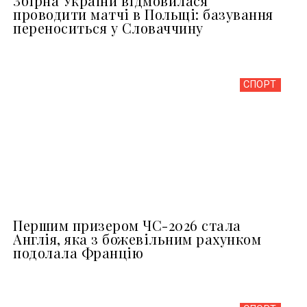
Збірна України відмовилася
проводити матчі в Польщі: базування
переноситься у Словаччину
СПОРТ
Першим призером ЧС-2026 стала
Англія, яка з божевільним рахунком
подолала Францію