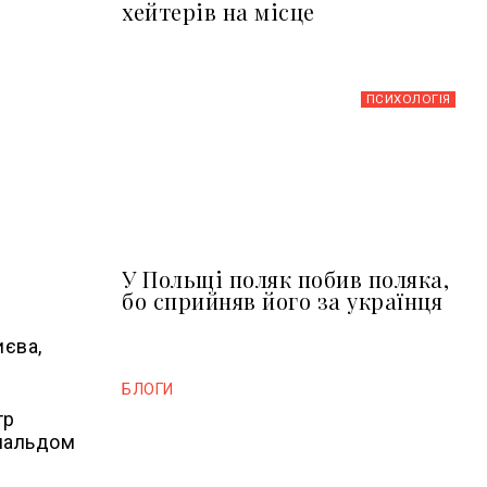
хейтерів на місце
ПСИХОЛОГІЯ
У Польщі поляк побив поляка,
бо сприйняв його за українця
иєва,
БЛОГИ
тр
ональдом