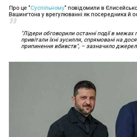
Про це "
Суспільному
" повідомили в Єлисейсько
Вашингтона у врегулюванні як посередника й ос
"Лідери обговорили останні події в межах
привітали їхні зусилля, спрямовані на дос
припинення вбивств", – зазначило джерел