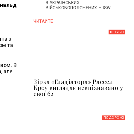
З УКРАЇНСЬКИХ
ональд
ВІЙСЬКОВОПОЛОНЕНИХ – ISW
ЧИТАЙТЕ
ШОУБIЗ
мпа з
ом та
вом. В
, але
Зірка «Гладіатора» Рассел
Кроу виглядає невпізнавано у
свої 62
ПОДОРОЖІ