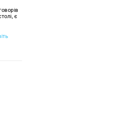
говорів
толі, є
віть