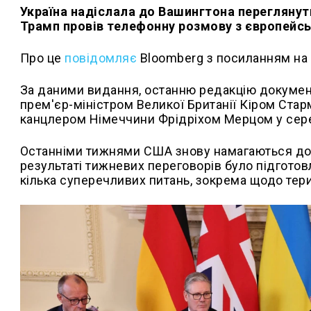
Україна надіслала до Вашингтона переглянут
Трамп провів телефонну розмову з європейс
Про це
повідомляє
Bloomberg з посиланням на 
За даними видання, останню редакцію документ
прем'єр-міністром Великої Британії Кіром Ст
канцлером Німеччини Фрідріхом Мерцом у сере
Останніми тижнями США знову намагаються дос
результаті тижневих переговорів було підготов
кілька суперечливих питань, зокрема щодо терит