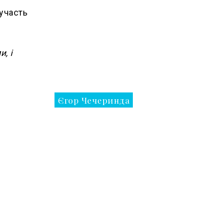
 участь
, і
Єгор Чечеринда