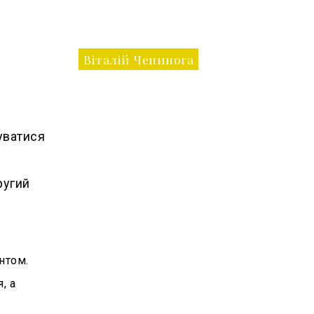
Віталій Чепинога
уватися
ругий
нтом.
, а