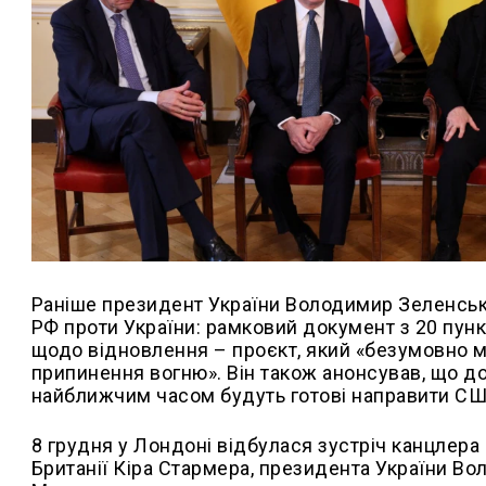
Раніше президент України Володимир Зеленськ
РФ проти України: рамковий документ з 20 пунк
щодо відновлення – проєкт, який «безумовно ма
припинення вогню». Він також анонсував, що 
найближчим часом будуть готові направити СШ
8 грудня у Лондоні відбулася зустріч канцлера
Британії Кіра Стармера, президента України В