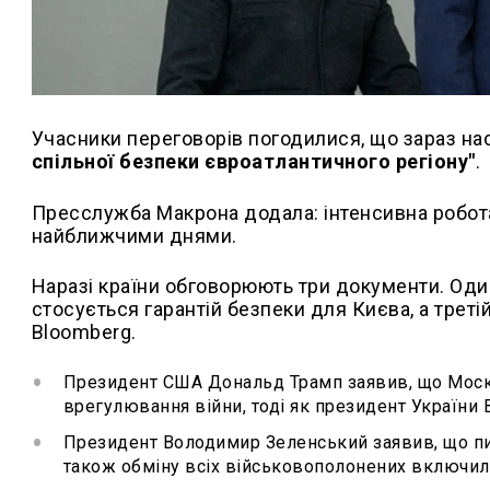
Учасники переговорів погодилися, що зараз на
спільної безпеки євроатлантичного регіону"
.
Пресслужба Макрона додала: інтенсивна робот
найближчими днями.
Наразі країни обговорюють три документи. Один
стосується гарантій безпеки для Києва, а треті
Bloomberg.
Президент США Дональд Трамп заявив, що Москв
врегулювання війни, тоді як президент України
Президент Володимир Зеленський заявив, що пит
також обміну всіх військовополонених включили