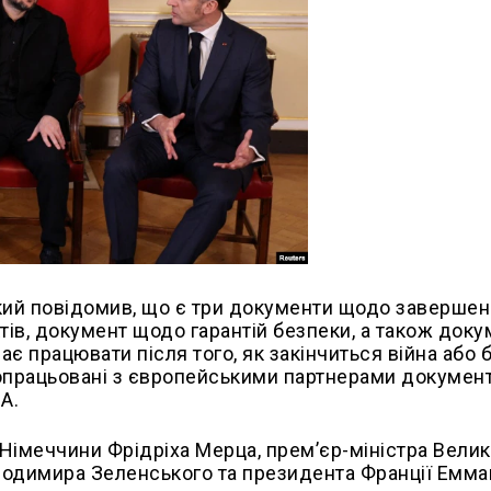
ий повідомив, що є три документи щодо завершен
тів, документ щодо гарантій безпеки, а також доку
є працювати після того, як закінчиться війна або 
допрацьовані з європейськими партнерами докумен
А.
 Німеччини Фрідріха Мерца, прем’єр-міністра Велик
олодимира Зеленського та президента Франції Емм