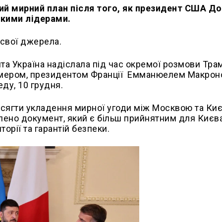
ий мирний план після того, як президент США Д
ькими лідерами.
свої джерела.
а Україна надіслала під час окремої розмови Тра
армером, президентом Франції Емманюелем Макрон
ду, 10 грудня.
ягти укладення мирної угоди між Москвою та Киє
лено документ, який є більш прийнятним для Києва
орії та гарантій безпеки.