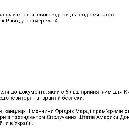
анській стороні свою відповідь щодо мирного
ак Равід у соцмережі Х.
ели до документа, який є більш прийнятним для К
одо території та гарантій безпеки.
, канцлер Німеччини Фрідріх Мерц і прем'єр-мініс
вори з президентом Сполучених Штатів Америки Д
ни в Україні.