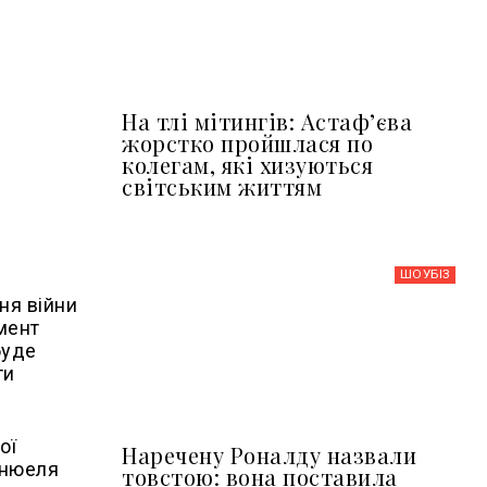
На тлі мітингів: Астафʼєва
жорстко пройшлася по
колегам, які хизуються
світським життям
ШОУБIЗ
ня війни
мент
буде
ти
ої
Наречену Роналду назвали
анюеля
товстою: вона поставила