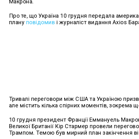
Макрона.
Про те, що Україна 10 грудня передала америк
плану
повідомив
і журналіст видання Axios Бар
Тривалі переговори між США та Україною призв
але містить кілька спірних моментів, зокрема щ
10 грудня президент Франції Еммануель Макрон
Великої Британії Кір Стармер провели перего
Трампом. Темою був мирний план закінчення вій