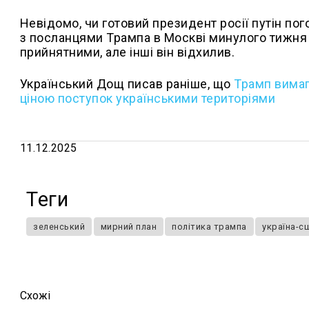
Невідомо, чи готовий президент росії путін пог
з посланцями Трампа в Москві минулого тижня К
прийнятними, але інші він відхилив.
Український Дощ писав раніше, що
Трамп вимага
ціною поступок українськими територіями
11.12.2025
Теги
зеленський
мирний план
політика трампа
україна-с
Схожi