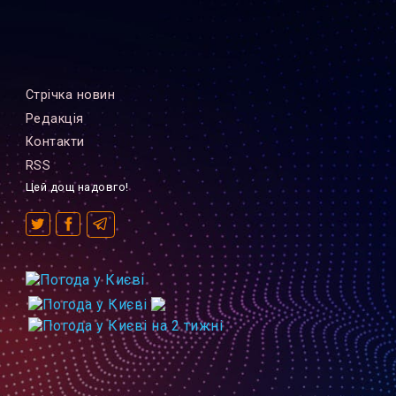
Стрiчка новин
Редакцiя
Контакти
RSS
Цей дощ надовго!