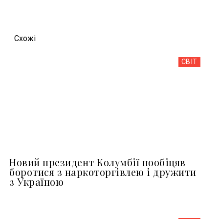
Схожi
СВІТ
Новий президент Колумбії пообіцяв
боротися з наркоторгівлею і дружити
з Україною