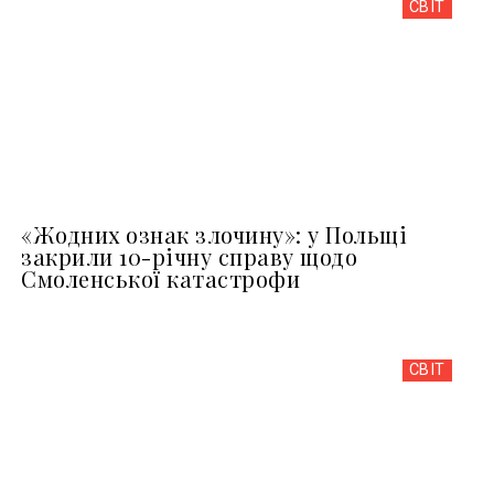
СВІТ
«Жодних ознак злочину»: у Польщі
закрили 10-річну справу щодо
Смоленської катастрофи
СВІТ