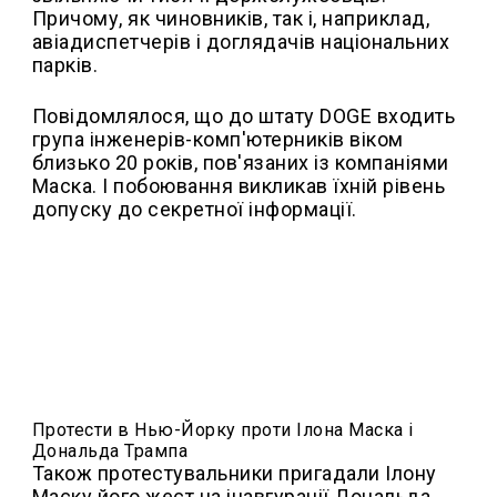
Причому, як чиновників, так і, наприклад,
авіадиспетчерів і доглядачів національних
парків.
Повідомлялося, що до штату DOGE входить
група інженерів-комп'ютерників віком
близько 20 років, пов'язаних із компаніями
Маска. І побоювання викликав їхній рівень
допуску до секретної інформації.
Протести в Нью-Йорку проти Ілона Маска і
Дональда Трампа
Також протестувальники пригадали Ілону
Маску його жест на інавгурації Дональда