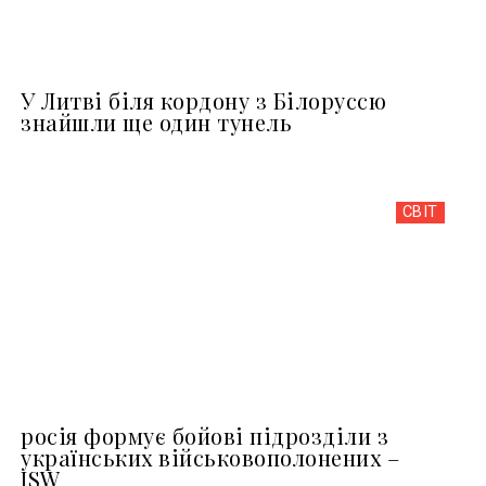
У Литві біля кордону з Білоруссю
знайшли ще один тунель
СВІТ
росія формує бойові підрозділи з
українських військовополонених –
ISW