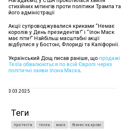
Нагадаємо, у США прокотилася хвиля
стихійних мітингів проти політики Трампа та
його адміністрації
Акції супроводжувалися криками “Немає
королів у День президентів!” і “Ілон Маск
має піти!” Найбільш масштабні акції
відбулися у Бостоні, Флориді та Каліфорнії.
Український Дощ писав раніше, що
продажі
Tesla обвалюються по всій Європі через
політичні заяви Ілона Маска
.
3.03.2025
Теги
протести
тесла
маск
бізнес на крові