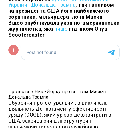
України і Дональда Трампа
, так і впливом
на президента США його найближчого
соратника, мільярдера Ілона Маска.
Відео опублікувала україно-американська
журналістка, яка
пише
під ніком Oliya
Scootercaster.
Протести в Нью-Йорку проти Ілона Маска і
Дональда Трампа
Обурення протестувальників викликала
діяльність Департаменту ефективності
уряду (DOGE), який урізає держвитрати в
США, закриваючи цілі структури і
звільняючи тисячі держслужбовців.