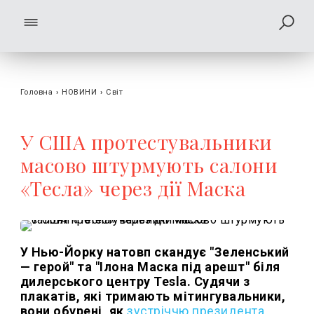
Головна
›
НОВИНИ
›
Світ
У США протестувальники
масово штурмують салони
«Тесла» через дії Маска
У Нью-Йорку натовп скандує "Зеленський
— герой" та "Ілона Маска під арешт" біля
дилерського центру Tesla. Судячи з
плакатів, які тримають мітингувальники,
вони обурені, як
зустріччю президента