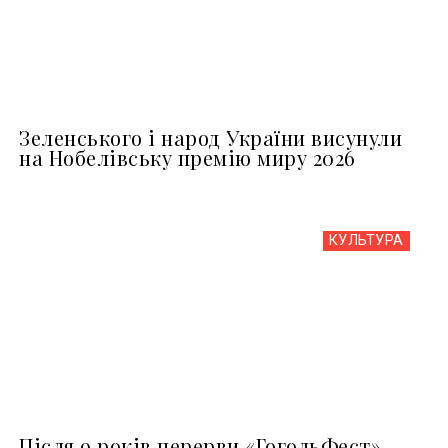
Зеленського і народ України висунули
на Нобелівську премію миру 2026
КУЛЬТУРА
Після 9 років перерви «ГогольФест»