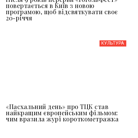
повертається в Київ з новою
програмою, щоб відсвяткувати своє
20-річчя
КУЛЬТУРА
«Пасхальний день» про ТЦК став
найкращим європейським фільмом:
чим вразила журі короткометражка