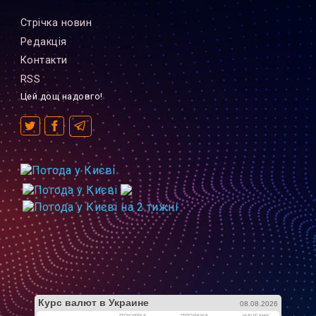
Стрiчка новин
Редакцiя
Контакти
RSS
Цей дощ надовго!