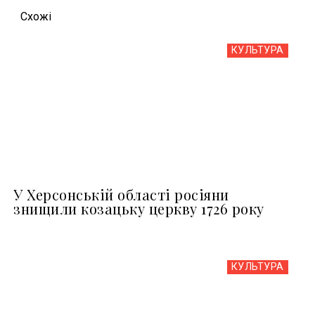
Схожi
КУЛЬТУРА
У Херсонській області росіяни
знищили козацьку церкву 1726 року
КУЛЬТУРА