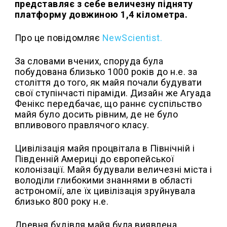
представляє з себе величезну підняту
платформу довжиною 1,4 кілометра.
Про це повідомляє
NewScientist.
За словами вчених, споруда була
побудована близько 1000 років до н.е. за
століття до того, як майя почали будувати
свої ступінчасті піраміди. Дизайн же Агуада
Фенікс передбачає, що раннє суспільство
майя було досить рівним, де не було
впливового правлячого класу.
Цивілізація майя процвітала в Північній і
Південній Америці до європейської
колонізації. Майя будували величезні міста і
володіли глибокими знаннями в області
астрономії, але їх цивілізація зруйнувала
близько 800 року н.е.
Древня будівля майя була виявлена