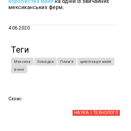
королівства майя
на одній із звичайних
мексиканських ферм.
4.06.2020
Теги
Мексика
Знахідка
Плем'я
цивілізація майя
вчені
Схожi
НАУКА І ТЕХНОЛОГІЇ