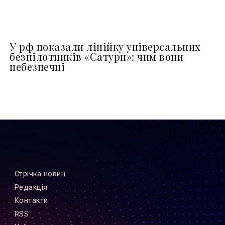
У рф показали лінійку універсальних
безпілотників «Сатурн»: чим вони
небезпечні
Стрiчка новин
Редакцiя
Контакти
RSS