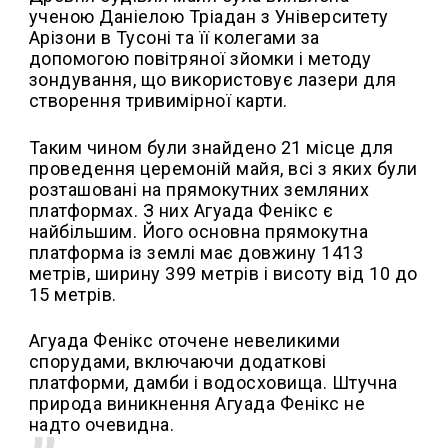
ученою Даніелою Тріадан з Університету
Арізони в Тусоні та її колегами за
допомогою повітряної зйомки і методу
зондування, що використовує лазери для
створення тривимірної карти.
Таким чином були знайдено 21 місце для
проведення церемоній майя, всі з яких були
розташовані на прямокутних земляних
платформах. З них Агуада Фенікс є
найбільшим. Його основна прямокутна
платформа із землі має довжину 1413
метрів, ширину 399 метрів і висоту від 10 до
15 метрів.
Агуада Фенікс оточене невеликими
спорудами, включаючи додаткові
платформи, дамби і водосховища. Штучна
природа виникнення Агуада Фенікс не
надто очевидна.