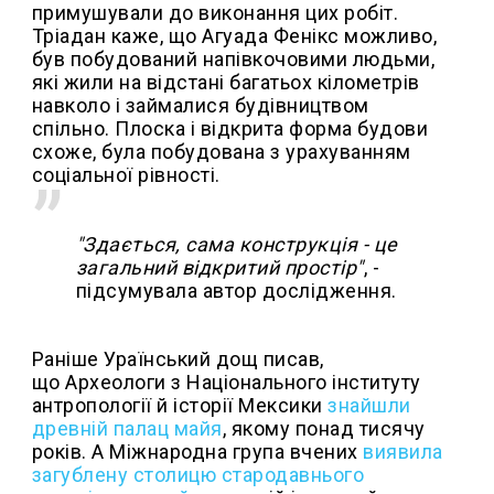
примушували до виконання цих робіт.
Тріадан каже, що Агуада Фенікс можливо,
був побудований напівкочовими людьми,
які жили на відстані багатьох кілометрів
навколо і займалися будівництвом
спільно. Плоска і відкрита форма будови
схоже, була побудована з урахуванням
соціальної рівності.
"Здається, сама конструкція - це
загальний відкритий простір"
, -
підсумувала автор дослідження.
Раніше Ураїнський дощ писав,
що Археологи з Національного інституту
антропології й історії Мексики
знайшли
древній палац майя
, якому понад тисячу
років. А Міжнародна група вчених
виявила
загублену столицю стародавнього