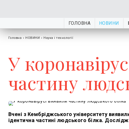
ГОЛОВНА
НОВИНИ
Головна
›
НОВИНИ
›
Наука і технології
У коронавірус
частину людс
Вчені з Кембріджського університету виявили
ідентична частині людського білка. Дослідже