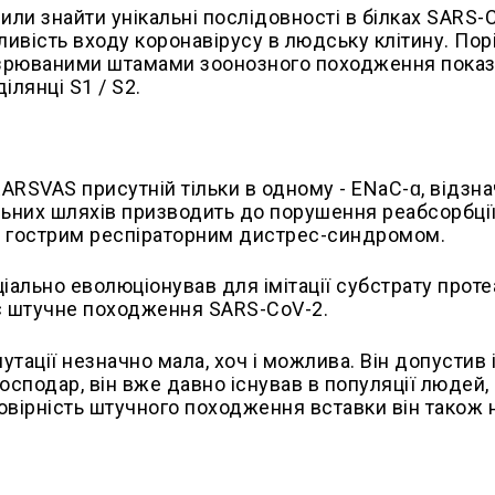
или знайти унікальні послідовності в білках SARS-C
ливість входу коронавірусу в людську клітину. По
дозрюваними штамами зоонозного походження показ
ілянці S1 / S2.
RARSVAS присутній тільки в одному - ENaC-ɑ, відзн
альних шляхів призводить до порушення реабсорбції
 з гострим респіраторним дистрес-синдромом.
іально еволюціонував для імітації субстрату проте
ує штучне походження SARS-CoV-2.
тації незначно мала, хоч і можлива. Він допустив і
господар, він вже давно існував в популяції людей,
мовірність штучного походження вставки він також 