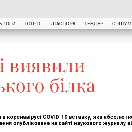
БЛОГИ
ТОП-10
ДІАСПОРА
ГЕНДЕР
СОЦІУМ
і виявили
ького білка
 в коронавірусі COVID-19 вставку, яка абсолютн
ння опубліковане на сайті наукового журналу eL