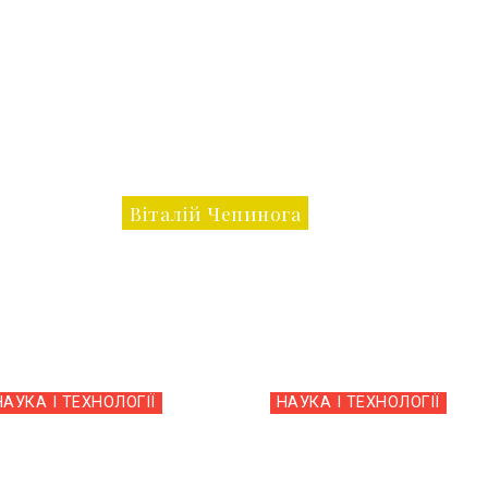
Віталій Чепинога
НАУКА І ТЕХНОЛОГІЇ
НАУКА І ТЕХНОЛОГІЇ