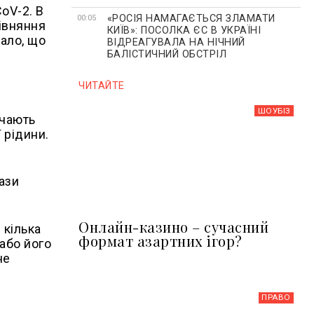
oV-2. В
«РОСІЯ НАМАГАЄТЬСЯ ЗЛАМАТИ
00:05
рівняння
КИЇВ»: ПОСОЛКА ЄС В УКРАЇНІ
ало, що
ВІДРЕАГУВАЛА НА НІЧНИЙ
БАЛІСТИЧНИЙ ОБСТРІЛ
ЧИТАЙТЕ
ШОУБIЗ
ачають
 рідини.
ази
Онлайн-казино – сучасний
 кілька
формат азартних ігор?
 або його
не
ПРАВО