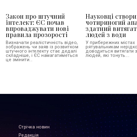
Закон про штучний
Науковці створ
інтелект: ЄС почав
чотириногий ап
впроваджувати нові
здатний витяга
правила прозорості
людей з води
Визначати реалістичність відео,
У прибережних містах
зображень чи заяв із розвитком
рятувальникам нерідк
штучного інтелекту стає дедалі
доводиться витягати 
складніше, і ЄС намагатиметься
людей, які тонуть....
це змінити...
Стрiчка новин
Редакцiя