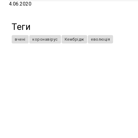
4.06.2020
Теги
вчені
коронавірус
Кембрідж
еволюція