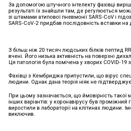
За допомогою штучного інтелекту фахівці виріш
результаті їх знайшли там, де регулюється мож
зі штамами атипової пневмонії SARS-CoV і пі
SARS-CoV-2 придбав послідовність вставки на д
З більш ніж 20 тисяч людських білків пептид R
вчені. Його низька активність на поверхні дих
Ця патологія була помічена у хворих COVID-19
Фахівці з Кембриджа припустили, що вірус спец
людини. Однак дана теорія ніяк не підтвердж
При цьому зазначається, що ймовірність такої му
інших варіантів: у коронавірусу був проміжний 
виростили в лабораторії на клітинах людини. І
виключив.