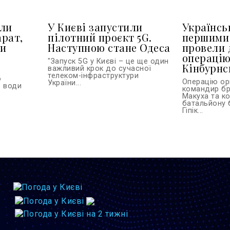
или
У Києві запустили
Українськ
арат,
пілотний проєкт 5G.
першими 
ти
Наступною стане Одеса
провели 
операцію
"Запуск 5G у Києві – це ще один
Кінбурнс
важливий крок до сучасної
телеком-інфраструктури
о
Операцію ор
України...
з води
командир бр
Макуха та к
батальйону 
Гіпік...