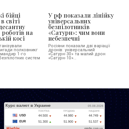
і бійці
У рф показали лінійку
в світі
універсальних
десантну
безпілотників
 роботів на
«Сатурн»: чим вони
ькій косі
небезпечні
ганізували
Росіяни показали дві варіації
игади полковникг
дронів: універсальний
омандир 1-го
«Сатурн-30» та малий дрон
безпілотних систем
«Сатурн-10»...