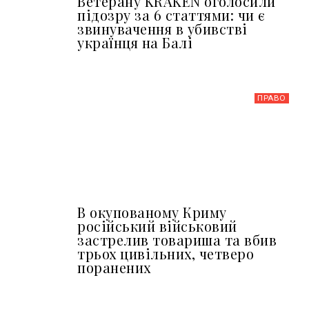
Ветерану KRAKEN оголосили
підозру за 6 статтями: чи є
звинувачення в убивстві
українця на Балі
ПРАВО
В окупованому Криму
російський військовий
застрелив товариша та вбив
трьох цивільних, четверо
поранених