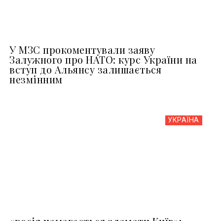
У МЗС прокоментували заяву
Залужного про НАТО: курс України на
вступ до Альянсу залишається
незмінним
УКРАЇНА