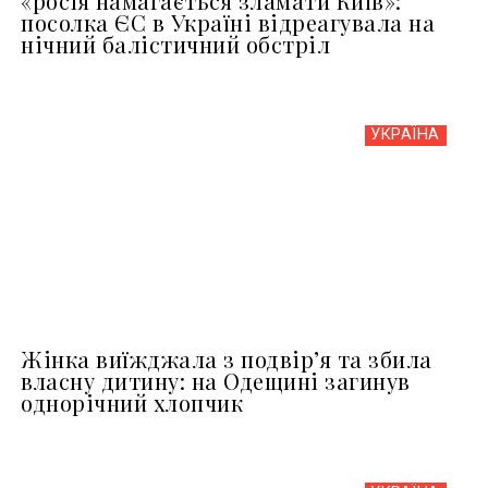
«росія намагається зламати Київ»:
посолка ЄС в Україні відреагувала на
нічний балістичний обстріл
УКРАЇНА
Жінка виїжджала з подвір’я та збила
власну дитину: на Одещині загинув
однорічний хлопчик