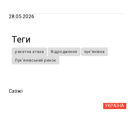
28.05.2026
Теги
ракетна атака
Відродження
лук'янівка
Лук’янівський ринок
Схожi
УКРАЇНА