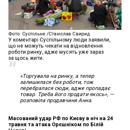
Фото: Суспільне /Станіслав Свирид
У коментарі Суспільному люди заявили,
що не можуть чекати на відновлення
роботи ринку, адже мусять уже зараз
за щось жити.
«Торгувала на ринку, а тепер
залишилася без роботи, тож
перебралася сюди, адже пропадає
товар. Треба його продати якось», —
розповіла продавчиня Анна.
Масований удар РФ по Києву в ніч на 24
травня та атака Орєшніком по Білій