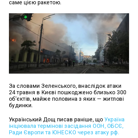
саме цією ракетою.
За словами Зеленського, внаслідок атаки
24 травня в Києві пошкоджено близько 300
об'єктів, майже половина з яких — житлові
будинки.
Український Дощ писав раніше, що
Україна
ініціювала термінові засідання ООН, ОБСЄ,
Ради Європи та ЮНЕСКО через атаку рф.