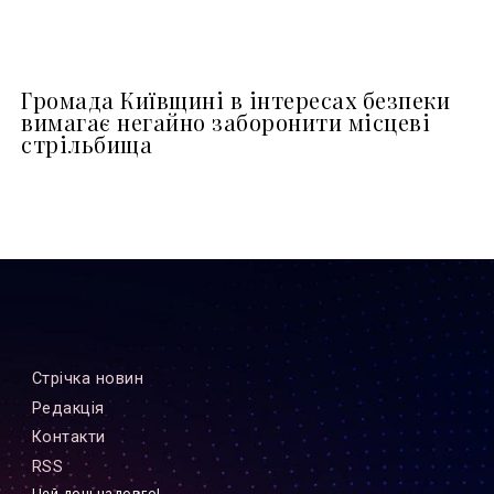
Громада Київщині в інтересах безпеки
вимагає негайно заборонити місцеві
стрільбища
Стрiчка новин
Редакцiя
Контакти
RSS
Цей дощ надовго!