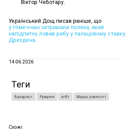
Віктор Чеботару.
Український Дощ писав раніше, що
у Німеччині затримали поляка, який
напідпитку ловив рибу у палацовому ставку
Дрездена.
14.06.2026
Теги
Бухарест
Румунія
лгбт
Марш рівності
Схожi