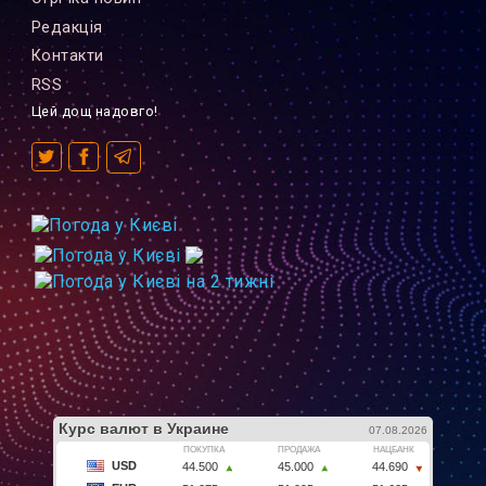
Редакцiя
Контакти
RSS
Цей дощ надовго!