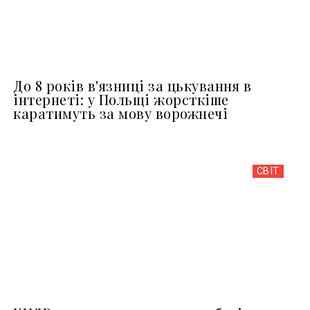
До 8 років в'язниці за цькування в
інтернеті: у Польщі жорсткіше
каратимуть за мову ворожнечі
СВІТ