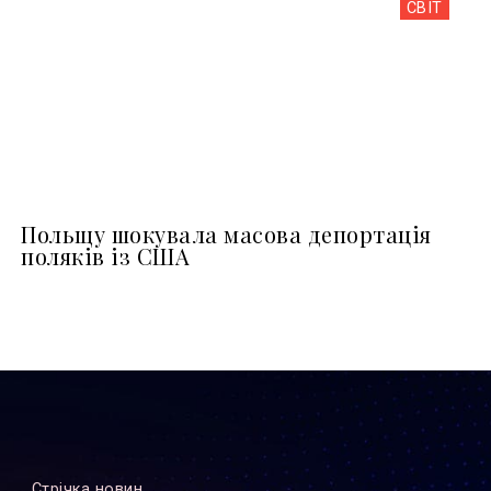
СВІТ
Польщу шокувала масова депортація
поляків із США
Стрiчка новин