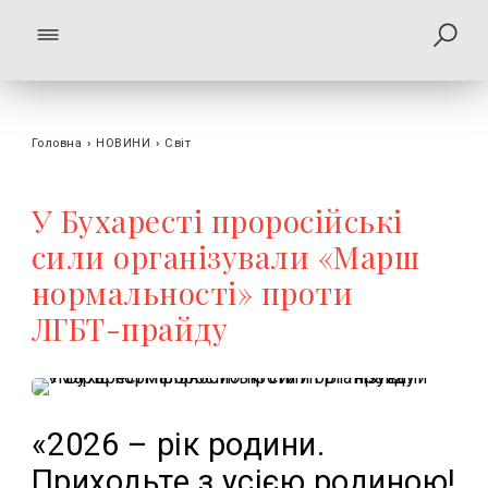
Головна
›
НОВИНИ
›
Світ
У Бухаресті проросійські
сили організували «Марш
нормальності» проти
ЛГБТ-прайду
«2026 – рік родини.
Приходьте з усією родиною!