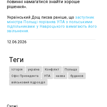
повинні намагатися знайти хороше
рішення».
Український Дощ писав раніше, що
з
аступник
міністра Польщі порівняв УПА з польськими
підпільниками: у Навроцького вимагають його
звільнення.
12.06.2026
Теги
історія
україна
Конфлікт
Польща
Офіс Президента
УПА
назва
буданов
військовий підрозділ
Схожi