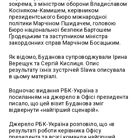
зокрема, з міністром оборони Владиславом
Косіняком-Камишем, керівником
президентського Бюро міжнародної
політики Марчіном Пшидачем, головою
Бюро національної безпеки Бартошем
Ґродецьким та заступником міністра
закордонних справ Марчіном Босацьким.
Як відомо, Буданова супроводжували Ірина
Верещук та Сергій Кислиця. Опис
результату їхніх зустрічей Slawa описувала
в цьому матеріалі.
Водночас видання РБК-Україна з
посиланням на джерело в Офісі президента
писало, що цей візит Буданова зміг
відвернути «найгірший сценарій».
Джерело РБК-Україна розповіло, що «в
результаті роботи керівника Офісу
президента та всієї команди найгірший