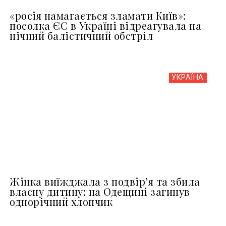
«росія намагається зламати Київ»:
посолка ЄС в Україні відреагувала на
нічний балістичний обстріл
УКРАЇНА
Жінка виїжджала з подвір’я та збила
власну дитину: на Одещині загинув
однорічний хлопчик