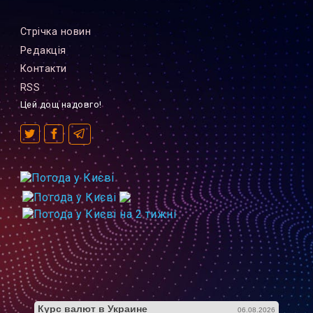
Стрiчка новин
Редакцiя
Контакти
RSS
Цей дощ надовго!