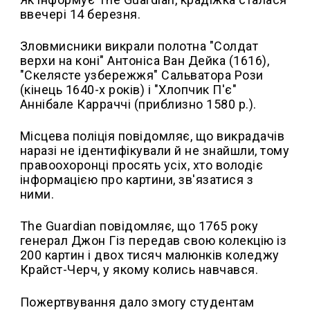
ввечері 14 березня.
Зловмисники викрали полотна "Солдат
верхи на коні" Антоніса Ван Дейка (1616),
"Скелясте узбережжя" Сальватора Рози
(кінець 1640-х років) і "Хлопчик П'є"
Аннібале Карраччі (приблизно 1580 р.).
Місцева поліція повідомляє, що викрадачів
наразі не ідентифікували й не знайшли, тому
правоохоронці просять усіх, хто володіє
інформацією про картини, зв'язатися з
ними.
The Guardian повідомляє, що 1765 року
генерал Джон Гіз передав свою колекцію із
200 картин і двох тисяч малюнків коледжу
Крайст-Черч, у якому колись навчався.
Пожертвування дало змогу студентам