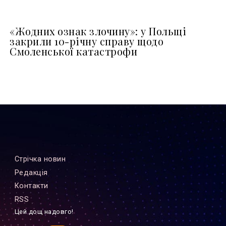
«Жодних ознак злочину»: у Польщі
закрили 10-річну справу щодо
Смоленської катастрофи
Стрiчка новин
Редакцiя
Контакти
RSS
Цей дощ надовго!