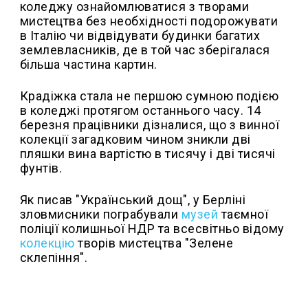
коледжу ознайомлюватися з творами
мистецтва без необхідності подорожувати
в Італію чи відвідувати будинки багатих
землевласників, де в той час зберігалася
більша частина картин.
Крадіжка стала не першою сумною подією
в коледжі протягом останнього часу. 14
березня працівники дізналися, що з винної
колекції загадковим чином зникли дві
пляшки вина вартістю в тисячу і дві тисячі
фунтів.
Як писав "Український дощ", у Берліні
зловмисники пограбували
музей
таємної
поліції колишньої НДР та всесвітньо відому
колекцію
творів мистецтва "Зелене
склепіння".