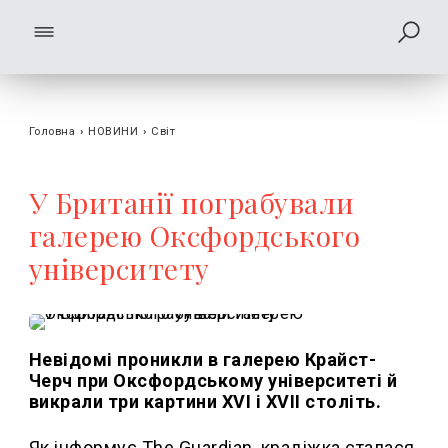
Головна
›
НОВИНИ
›
Світ
У Британії пограбували
галерею Оксфордського
університету
Невідомі проникли в галерею Крайст-
Черч при Оксфордському університеті й
викрали три картини XVI і XVII століть.
Як інформує The Guardian, крадіжка сталася