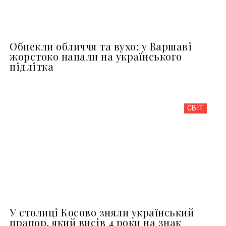
Обпекли обличчя та вухо: у Варшаві
жорстоко напали на українського
підлітка
СВІТ
У столиці Косово зняли український
прапор, який висів 4 роки на знак