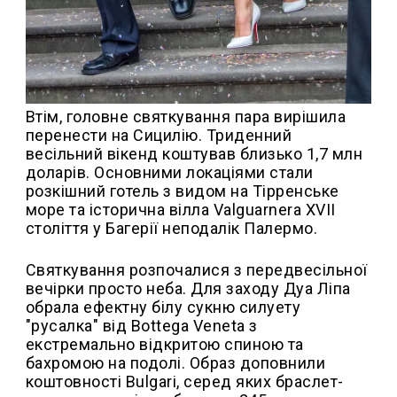
Втім, головне святкування пара вирішила
перенести на Сицилію. Триденний
весільний вікенд коштував близько 1,7 млн
доларів. Основними локаціями стали
розкішний готель з видом на Тірренське
море та історична вілла Valguarnera XVII
століття у Багерії неподалік Палермо.
Святкування розпочалися з передвесільної
вечірки просто неба. Для заходу Дуа Ліпа
обрала ефектну білу сукню силуету
"русалка" від Bottega Veneta з
екстремально відкритою спиною та
бахромою на подолі. Образ доповнили
коштовності Bulgari, серед яких браслет-