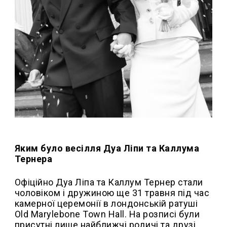
Яким було весілля Дуа Ліпи та Каллума
Тернера
Офіційно Дуа Ліпа та Каллум Тернер стали
чоловіком і дружиною ще 31 травня під час
камерної церемонії в лондонській ратуші
Old Marylebone Town Hall. На розписі були
присутні лише найближчі родичі та друзі