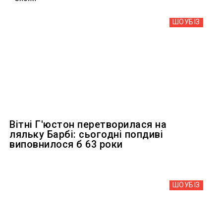
ШОУБIЗ
Вітні Г'юстон перетворилася на
ляльку Барбі: сьогодні попдиві
виповнилося б 63 роки
ШОУБIЗ