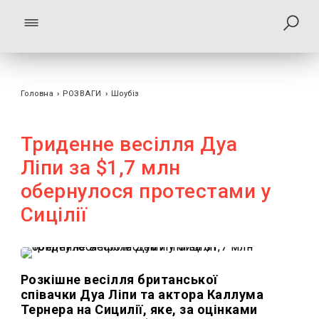
Головна
›
РОЗВАГИ
›
Шоубiз
Триденне весілля Дуа
Ліпи за $1,7 млн
обернулося протестами у
Сицілії
Розкішне весілля британської
співачки Дуа Ліпи та актора Каллума
Тернера на Сицилії, яке, за оцінками