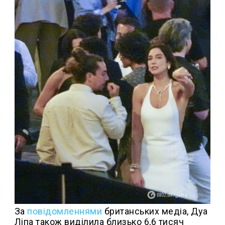
За
повідомленнями
британських медіа, Дуа
Ліпа також виділила близько 6,6 тисяч