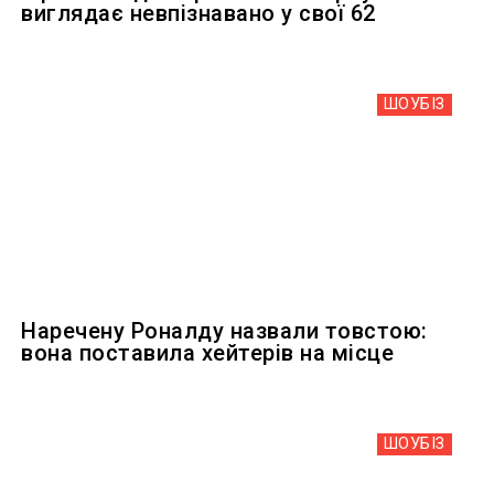
виглядає невпізнавано у свої 62
ШОУБIЗ
Наречену Роналду назвали товстою:
вона поставила хейтерів на місце
ШОУБIЗ