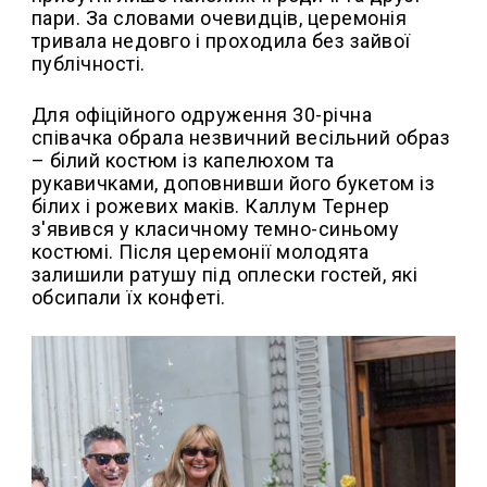
пари. За словами очевидців, церемонія
тривала недовго і проходила без зайвої
публічності.
Для офіційного одруження 30-річна
співачка обрала незвичний весільний образ
– білий костюм із капелюхом та
рукавичками, доповнивши його букетом із
білих і рожевих маків. Каллум Тернер
з'явився у класичному темно-синьому
костюмі. Після церемонії молодята
залишили ратушу під оплески гостей, які
обсипали їх конфеті.