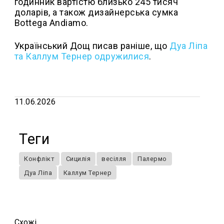
годинник вартістю близько 245 тисяч
доларів, а також дизайнерська сумка
Bottega Andiamo.
Український Дощ писав раніше, що
Дуа Ліпа
та Каллум Тернер одружилися
.
11.06.2026
Теги
Конфлікт
Сицилія
весілля
Палермо
Дуа Ліпа
Каллум Тернер
Схожi