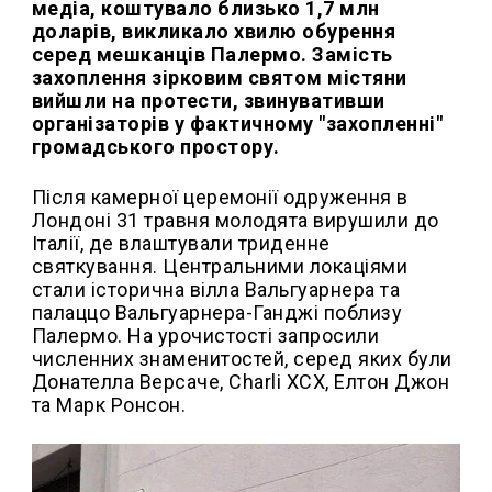
медіа, коштувало близько 1,7 млн
доларів, викликало хвилю обурення
серед мешканців Палермо. Замість
захоплення зірковим святом містяни
вийшли на протести, звинувативши
організаторів у фактичному "захопленні"
громадського простору.
Після камерної церемонії одруження в
Лондоні 31 травня молодята вирушили до
Італії, де влаштували триденне
святкування. Центральними локаціями
стали історична вілла Вальгуарнера та
палаццо Вальгуарнера-Ганджі поблизу
Палермо. На урочистості запросили
численних знаменитостей, серед яких були
Донателла Версаче, Charli XCX, Елтон Джон
та Марк Ронсон.