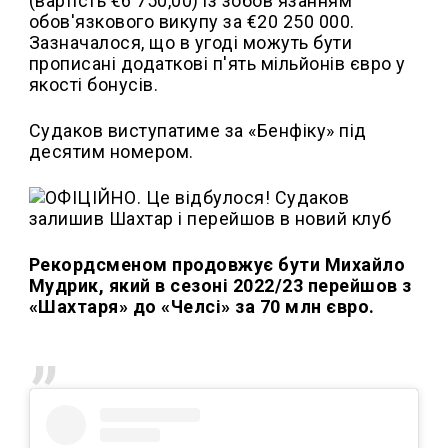
(вартість €6 750,00) із зобов'язанням
обов'язкового викупу за €20 250 000.
Зазначалося, що в угоді можуть бути
прописані додаткові п'ять мільйонів євро у
якості бонусів.
Судаков виступатиме за «Бенфіку» під
десятим номером.
Рекордсменом продовжує бути Михайло
Мудрик, який в сезоні 2022/23 перейшов з
«Шахтаря» до «Челсі» за 70 млн євро.