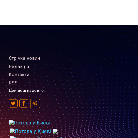
Стрiчка новин
Редакцiя
Контакти
RSS
Цей дощ надовго!