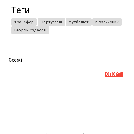
Теги
трансфер
Португалія
футболіст
півзахисник
Георгій Судаков
Схожi
СПОРТ