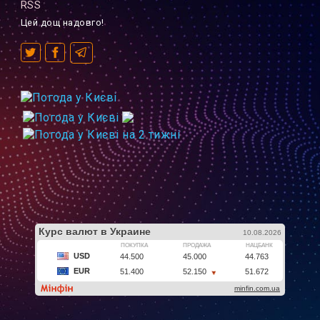
RSS
Цей дощ надовго!