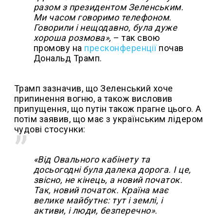
разом з президентом Зеленським.
Ми часом говоримо телефоном.
Говорили і нещодавно, була дуже
хороша розмова»,
– так свою
промову на
пресконференції
почав
Дональд Трамп.
Трамп зазначив, що Зеленський хоче
припинення вогню, а також висловив
припущення, що путін також прагне цього. А
потім заявив, що має з українським лідером
чудові стосунки:
«Від Овального кабінету та
досьогодні була далека дорога. І це,
звісно, не кінець, а новий початок.
Так, новий початок. Країна має
велике майбутнє: тут і землі, і
активи, і люди, безперечно».