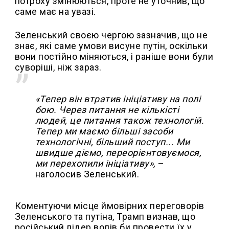
потроху змінюються, проте не уточнив, що
саме має на увазі.
Зеленський своєю чергою зазначив, що не
знає, які саме умови висуне путін, оскільки
вони постійно міняються, і раніше вони були
суворіші, ніж зараз.
«Тепер він втратив ініціативу на полі
бою. Через питання не кількісті
людей, це питання також технологій.
Тепер ми маємо більші засоби
технологічні, більший поступ... Ми
швидше діємо, переорієнтовуємося,
ми перехопили ініціативу»,
–
наголосив Зеленський.
Коментуючи місце ймовірних переговорів
Зеленського та путіна, Трамп визнав, що
російський лідер волів би провести їх у