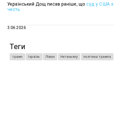
Український Дощ писав раніше, що
с
уд у США з
честь
3.06.2026
Теги
трамп
Ізраїль
Ліван
Нетаньяху
політика трампа