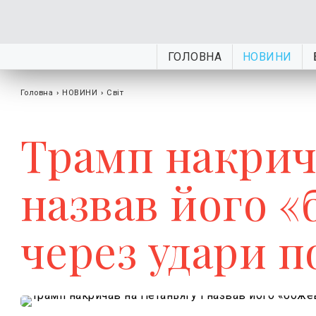
ГОЛОВНА
НОВИНИ
Головна
›
НОВИНИ
›
Світ
Трамп накрича
назвав його 
через удари п