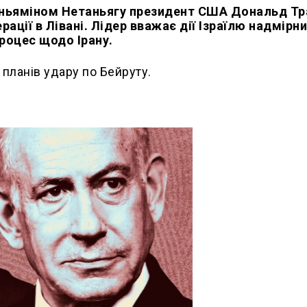
Беньяміном Нетаньягу президент США Дональд Т
ції в Лівані. Лідер вважає дії Ізраїлю надмірн
роцес щодо Ірану.
 планів удару по Бейруту.