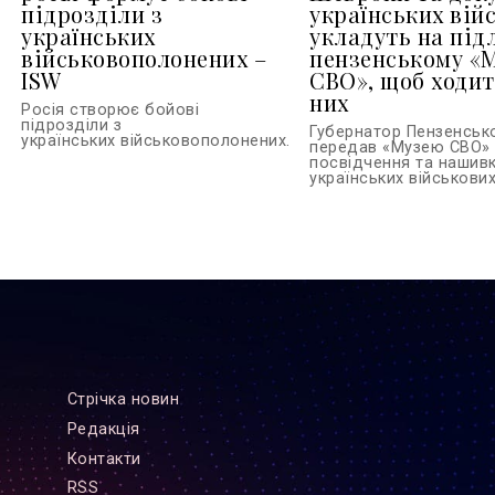
підрозділи з
українських вій
українських
укладуть на підл
військовополонених –
пензенському «М
ISW
СВО», щоб ходит
них
Росія створює бойові
підрозділи з
Губернатор Пензенсько
українських військовополонених...
передав «Музею СВО» 
посвідчення та нашив
українських військових.
Стрiчка новин
Редакцiя
Контакти
RSS