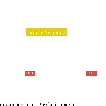
Віталій Чепинога
СВІТ
СВІТ
сипала землею
Чехія більше не