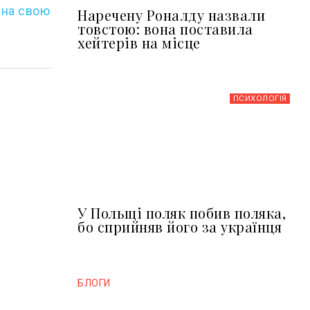
 на свою
Наречену Роналду назвали
товстою: вона поставила
хейтерів на місце
ПСИХОЛОГІЯ
У Польщі поляк побив поляка,
бо сприйняв його за українця
БЛОГИ