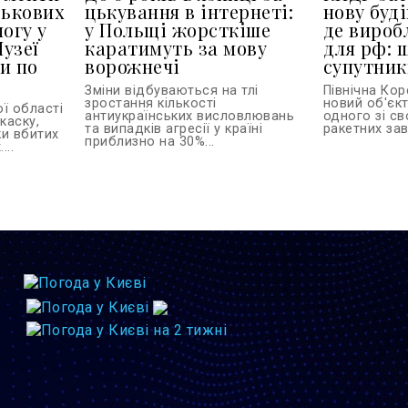
ськових
цькування в інтернеті:
нову буді
огу у
у Польщі жорсткіше
де вироб
узеї
каратимуть за мову
для рф: 
и по
ворожнечі
супутник
Зміни відбуваються на тлі
Північна Ко
зростання кількості
новий об'єкт
ї області
антиукраїнських висловлювань
одного зі с
каску,
та випадків агресії у країні
ракетних заво
ки вбитих
приблизно на 30%...
...