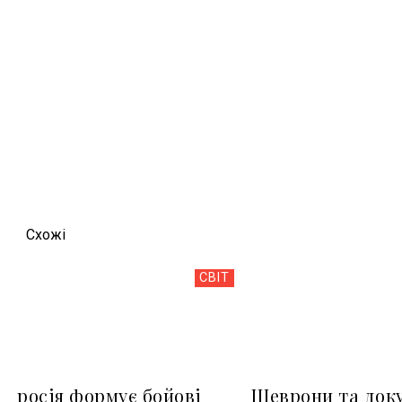
Схожi
СВІТ
росія формує бойові
Шеврони та док