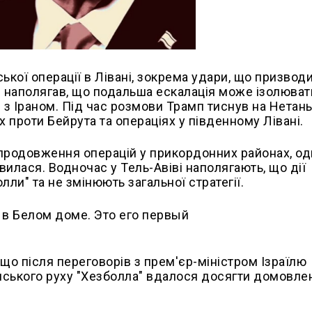
ької операції в Лівані, зокрема удари, що призвод
 наполягав, що подальша ескалація може ізолювати
 з Іраном. Під час розмови Трамп тиснув на Нетань
 проти Бейрута та операціях у південному Лівані.
 продовження операцій у прикордонних районах, од
вилася. Водночас у Тель-Авіві наполягають, що дії
ли" та не змінюють загальної стратегії.
о після переговорів з прем'єр-міністром Ізраїлю
нського руху "Хезболла" вдалося досягти домовле