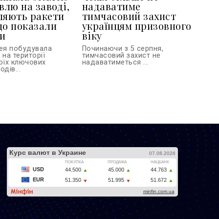
влю на заводі,
надаватиме
ляють ракети
тимчасовий захист
що показали
українцям призовного
и
віку
рея побудувала
Починаючи з 5 серпня,
 на території
тимчасовий захист не
воїх ключових
надаватиметься ...
дів...