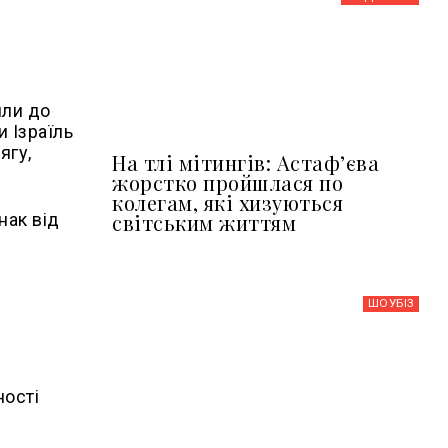
или до
 Ізраїль
ягу,
На тлі мітингів: Астафʼєва
жорстко пройшлася по
колегам, які хизуються
світським життям
нак від
ШОУБIЗ
ності