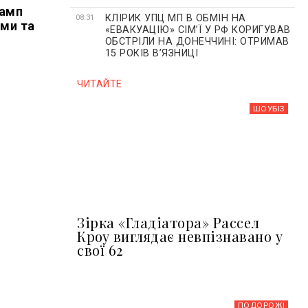
рамп
КЛІРИК УПЦ МП В ОБМІН НА
08:31
ими та
«ЕВАКУАЦІЮ» СІМʼЇ У РФ КОРИГУВАВ
ОБСТРІЛИ НА ДОНЕЧЧИНІ: ОТРИМАВ
15 РОКІВ ВʼЯЗНИЦІ
ЧИТАЙТЕ
ШОУБIЗ
Зірка «Гладіатора» Рассел
Кроу виглядає невпізнавано у
свої 62
ПОДОРОЖІ