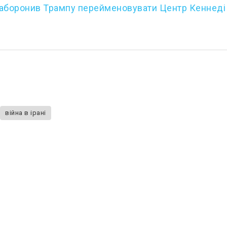
аборонив Трампу перейменовувати Центр Кеннеді
війна в ірані