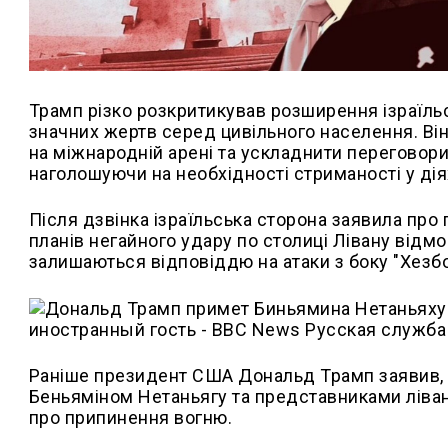
Трамп різко розкритикував розширення ізраїльс
значних жертв серед цивільного населення. Він
на міжнародній арені та ускладнити переговори
наголошуючи на необхідності стриманості у діях
Після дзвінка ізраїльська сторона заявила про
планів негайного удару по столиці Лівану відмо
залишаються відповіддю на атаки з боку "Хезбол
Раніше президент США Дональд Трамп заявив, щ
Беньяміном Нетаньягу та представниками ліва
про припинення вогню.