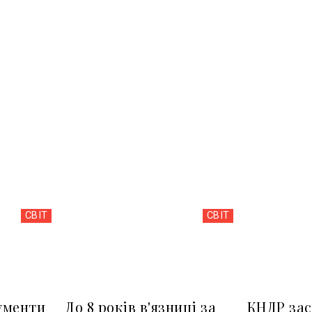
СВІТ
СВІТ
ументи
До 8 років в'язниці за
КНДР за