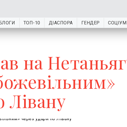
БЛОГИ
ТОП-10
ДІАСПОРА
ГЕНДЕР
СОЦІУМ
в на Нетаньяг
«божевільним»
о Лівану