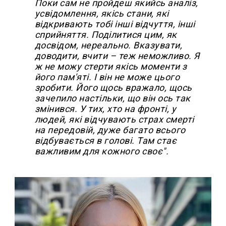
Поки сам не пройдеш якийсь аналіз,
усвідомлення, якісь стани, які
відкривають тобі інші відчуття, інші
сприйняття. Поділитися цим, як
досвідом, нереально. Вказувати,
доводити, вчити – теж неможливо. Я
ж не можу стерти якісь моменти з
його пам'яті. І він не може цього
зробити. Його щось вражало, щось
зачепило настільки, що він ось так
змінився. У тих, хто на фронті, у
людей, які відчувають страх смерті
на передовій, дуже багато всього
відбувається в голові. Там стає
важливим для кожного своє".