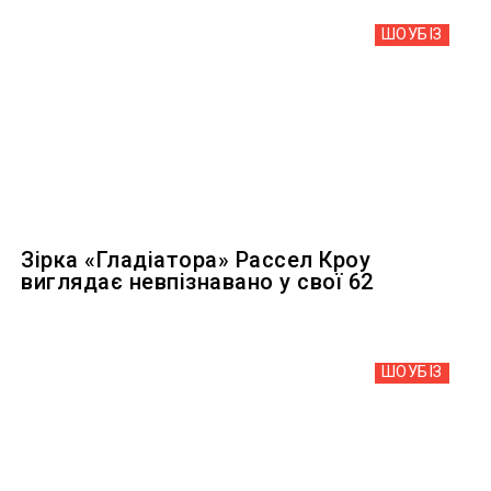
ШОУБIЗ
Зірка «Гладіатора» Рассел Кроу
виглядає невпізнавано у свої 62
ШОУБIЗ