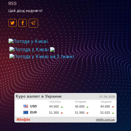
RSS
Цей дощ надовго!