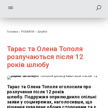
Головна
›
РОЗВАГИ
›
Шоубiз
Тарас та Олена Тополя
розлучаються після 12
років шлюбу
Тарас та Олена Тополя оголосили про
розлучення після 12 років
шлюбу. Подружжя оприлюднило спільні
заяви у соцмережах, наголосивши, що
рішення ухвалене обома сторонами та є