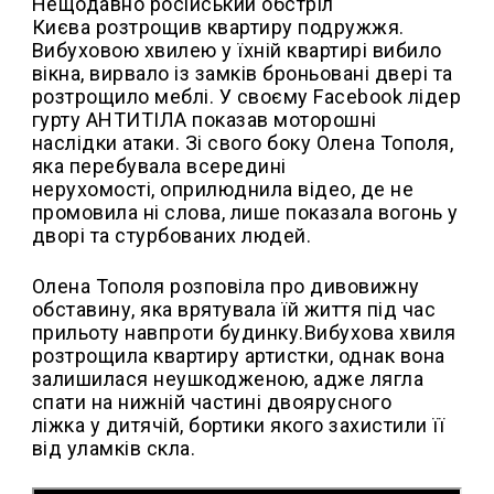
Нещодавно російський обстріл
Києва розтрощив квартиру подружжя.
Вибуховою хвилею у їхній квартирі вибило
вікна, вирвало із замків броньовані двері та
розтрощило меблі. У своєму Facebook лідер
гурту АНТИТІЛА показав моторошні
наслідки атаки. Зі свого боку Олена Тополя,
яка перебувала всередині
нерухомості, оприлюднила відео, де не
промовила ні слова, лише показала вогонь у
дворі та стурбованих людей.
Олена Тополя розповіла про дивовижну
обставину, яка врятувала їй життя під час
прильоту навпроти будинку.Вибухова хвиля
розтрощила квартиру артистки, однак вона
залишилася неушкодженою, адже лягла
спати на нижній частині двоярусного
ліжка у дитячій, бортики якого захистили її
від уламків скла.