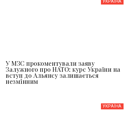
УКРАЇНА
У МЗС прокоментували заяву
Залужного про НАТО: курс України на
вступ до Альянсу залишається
незмінним
УКРАЇНА