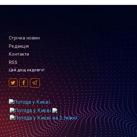
Стрiчка новин
Редакцiя
Контакти
RSS
Цей дощ надовго!