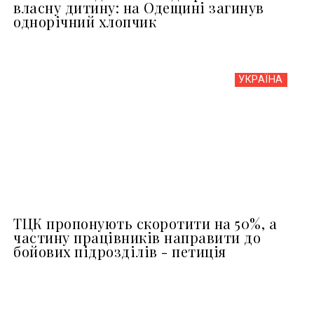
власну дитину: на Одещині загинув
однорічний хлопчик
УКРАЇНА
ТЦК пропонують скоротити на 50%, а
частину працівників направити до
бойових підрозділів - петиція