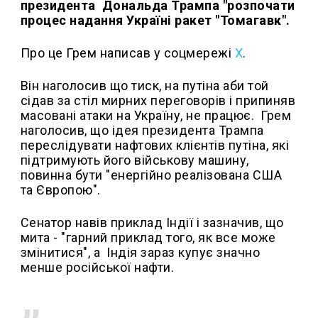
президента Дональда Трампа "розпочати
процес надання Україні ракет "Томагавк".
Про це Грем написав у соцмережі
Х
.
Він наголосив що тиск, на путіна аби той
сідав за стіл мирних переговорів і припиняв
масовані атаки на Україну, не працює. Грем
наголосив, що ідея президента Трампа
переслідувати нафтових клієнтів путіна, які
підтримують його військову машину,
повинна бути "енергійно реалізована США
та Європою".
Сенатор навів приклад Індії і зазначив, що
мита - "гарний приклад того, як все може
змінитися", а Індія зараз купує значно
менше російської нафти.