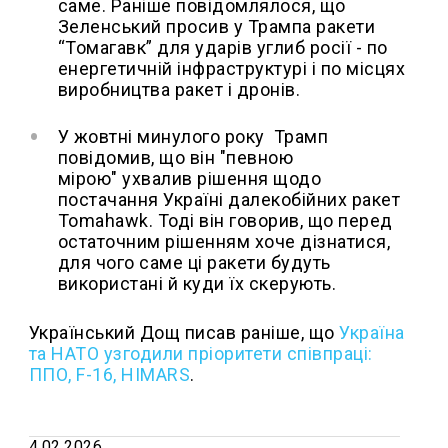
саме. Раніше повідомлялося, що
Зеленський просив у Трампа ракети
“Томагавк” для ударів углиб росії - по
енергетичній інфраструктурі і по місцях
виробництва ракет і дронів.
У жовтні минулого року Трамп
повідомив, що він "певною
мірою" ухвалив рішення щодо
постачання Україні далекобійних ракет
Tomahawk. Тоді він говорив, що перед
остаточним рішенням хоче дізнатися,
для чого саме ці ракети будуть
використані й куди їх скерують.
Український Дощ писав раніше, що
Україна
та НАТО узгодили пріоритети співпраці:
ППО, F-16, HIMARS
.
4.02.2026