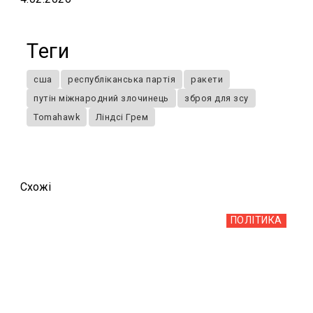
Теги
сша
республіканська партія
ракети
путін міжнародний злочинець
зброя для зсу
Tomahawk
Ліндсі Грем
Схожi
ПОЛІТИКА