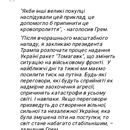
"Якби інші великі покупці
наслідували цей приклад, це
допомогло б припинити це
кровопролиття", - наголосив Грем.
"Після вчорашнього масштабного
нападу, я закликаю президента
Трампа розпочати процес надання
Україні ракет "Томагавк", що змінить
ситуацію на військовому фронті. У
найближчі дні та тижні ми маємо
посилити тиск на путіна. Будь-які
переговори, які будуть сприйняті як
надмірне заохочення агресії,
спричинять катастрофи в усьому
світі. І навпаки. Якщо переговори
призведуть до створення вільної,
сильної та незалежної України, яка
була змушена піти на поступки, то
світ стане набагато стабільнішим, –
зазначив Грем.