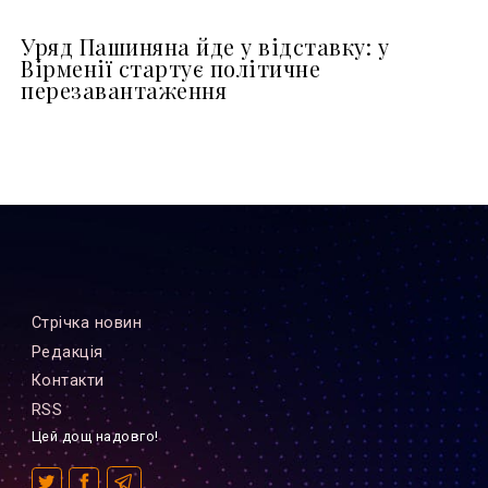
Уряд Пашиняна йде у відставку: у
Вірменії стартує політичне
перезавантаження
Стрiчка новин
Редакцiя
Контакти
RSS
Цей дощ надовго!