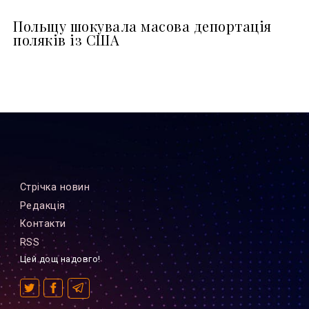
Польщу шокувала масова депортація
поляків із США
Стрiчка новин
Редакцiя
Контакти
RSS
Цей дощ надовго!