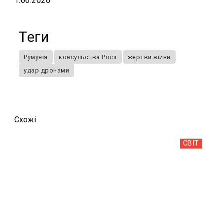
1.06.2026
Теги
Румунія
консульства Росії
жертви війни
удар дронами
Схожi
СВІТ