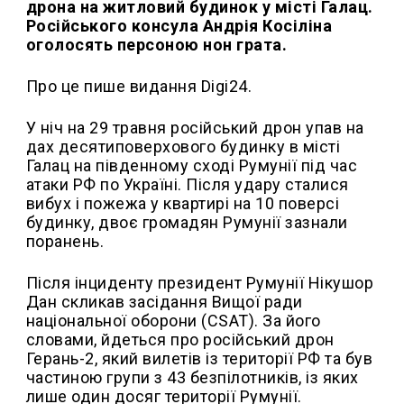
дрона на житловий будинок у місті Галац.
Російського консула Андрія Косіліна
оголосять персоною нон грата.
Про це пише видання Digi24.
У ніч на 29 травня російський дрон упав на
дах десятиповерхового будинку в місті
Галац на південному сході Румунії під час
атаки РФ по Україні. Після удару сталися
вибух і пожежа у квартирі на 10 поверсі
будинку, двоє громадян Румунії зазнали
поранень.
Після інциденту президент Румунії Нікушор
Дан скликав засідання Вищої ради
національної оборони (CSAT). За його
словами, йдеться про російський дрон
Герань-2, який вилетів із території РФ та був
частиною групи з 43 безпілотників, із яких
лише один досяг території Румунії.