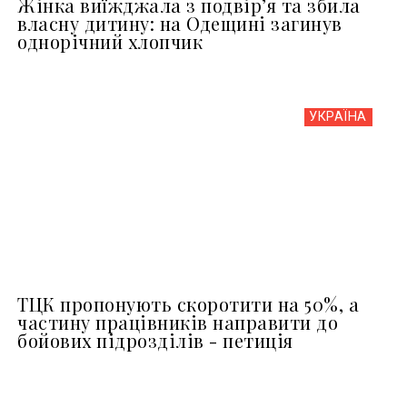
Жінка виїжджала з подвір’я та збила
власну дитину: на Одещині загинув
однорічний хлопчик
УКРАЇНА
ТЦК пропонують скоротити на 50%, а
частину працівників направити до
бойових підрозділів - петиція