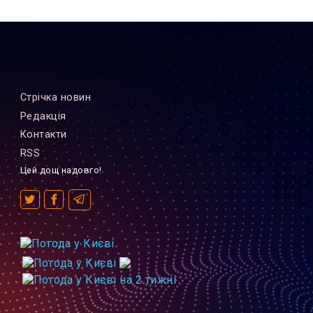
Стрiчка новин
Редакцiя
Контакти
RSS
Цей дощ надовго!