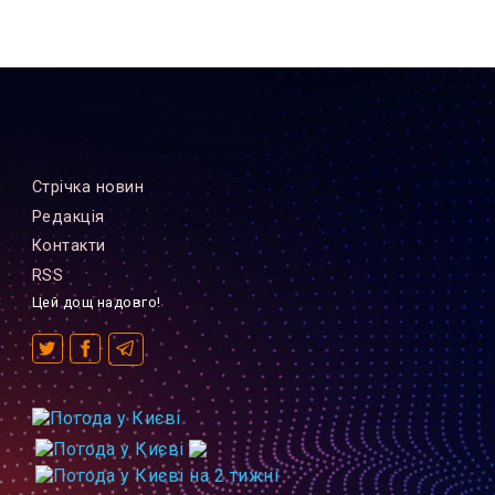
Стрiчка новин
Редакцiя
Контакти
RSS
Цей дощ надовго!