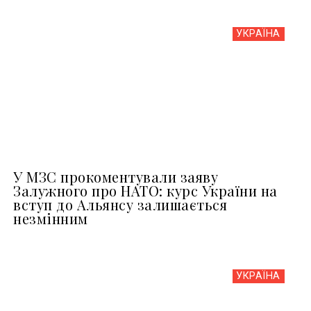
УКРАЇНА
У МЗС прокоментували заяву
Залужного про НАТО: курс України на
вступ до Альянсу залишається
незмінним
УКРАЇНА