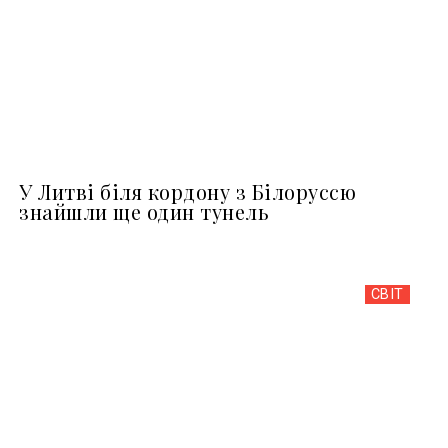
У Литві біля кордону з Білоруссю
знайшли ще один тунель
СВІТ