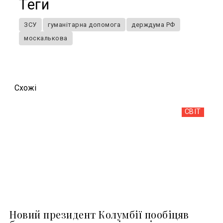
Теги
ЗСУ
гуманітарна допомога
держдума РФ
москалькова
Схожi
СВІТ
Новий президент Колумбії пообіцяв