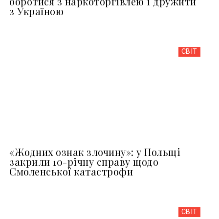
боротися з наркоторгівлею і дружити
з Україною
СВІТ
«Жодних ознак злочину»: у Польщі
закрили 10-річну справу щодо
Смоленської катастрофи
СВІТ