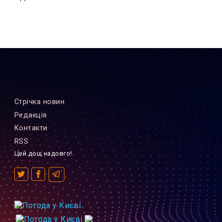
Стрiчка новин
Редакцiя
Контакти
RSS
Цей дощ надовго!