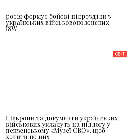
росія формує бойові підрозділи з
українських військовополонених –
ISW
СВІТ
Шеврони та документи українських
військових укладуть на підлогу у
пензенському «Музеї СВО», щоб
ходити по них