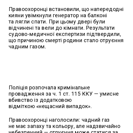
Правоохоронці встановили, що напередодні
кияни увімкнули генератор на балконі
та лягли спати. При цьому двері були
відчинені та вели до кімнати. Результати
судово-медичної експертизи підтвердили,
що причиною смерті родини стало отруєння
чадним газом.
Поліція розпочала кримінальне
провадження за ч. 1 ст. 115 ККУ — умисне
вбивство із додатковою
відміткою «нещасний випадок».
Правоохоронці наголосили: чадний газ
не має запаху та кольору, але надзвичайно
небезпечний — отруєння може статися за