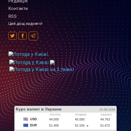
Редакцiя
Контакти
RSS
Цей дощ надовго!