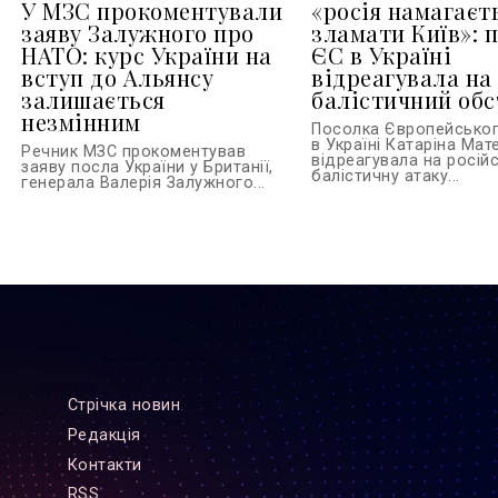
У МЗС прокоментували
«росія намагаєт
заяву Залужного про
зламати Київ»: 
НАТО: курс України на
ЄС в Україні
вступ до Альянсу
відреагувала на
залишається
балістичний обс
незмінним
Посолка Європейсько
в Україні Катаріна Ма
Речник МЗС прокоментував
відреагувала на росій
заяву посла України у Британії,
балістичну атаку...
генерала Валерія Залужного...
Стрiчка новин
Редакцiя
Контакти
RSS