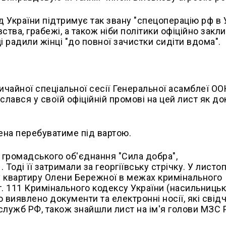
 України підтримує так звану "спецоперацію рф в У
ства, грабежі, а також ніби політики офіційно закл
ці радили жінці "до повної зачистки сидіти вдома".
ичайної спеціальної сесії Генеральної асамблеї ОО
ався у своїй офіційній промові на цей лист як до
ена перебуватиме під вартою.
громадського об'єднання "Сила добра",
. Тоді її затримали за георгіївську стрічку. У листо
у квартиру Олени Бережної в межах кримінального
 ст. 111 Кримінального кодексу України (насильниць
 виявлено документи та електронні носії, які свід
цслужб РФ, також знайшли лист на ім'я голови МЗС