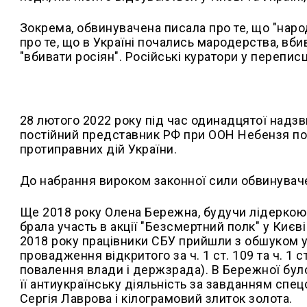
Зокрема, обвинувачена писала про те, що "народ
про те, що в Україні почались мародерства, вбив
"вбивати росіян". Російські куратори у перепис
28 лютого 2022 року під час одинадцятої надзв
постійний представник РФ при ООН Небензя посл
протиправних дій України.
До набрання вироком законної сили обвинувач
Ще 2018 року Олена Бережна, будучи лідеркою 
брала участь в акції "Безсмертний полк" у Києві 
2018 року працівники СБУ прийшли з обшуком 
провадження відкритого за ч. 1 ст. 109 та ч. 1
повалення влади і держзрада). В Бережної було
її антиукраїнську діяльність за завданням спе
Сергія Лаврова і кілограмовий злиток золота.