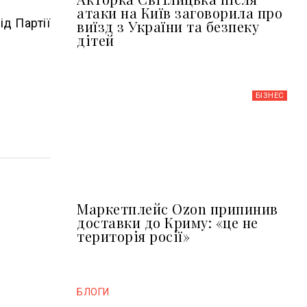
атаки на Київ заговорила про
ід Партії
виїзд з України та безпеку
дітей
БІЗНЕС
Маркетплейс Ozon припинив
доставки до Криму: «це не
територія росії»
БЛОГИ