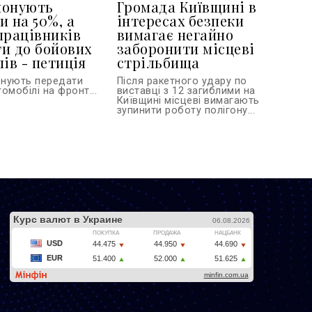
понують
Громада Київщині в
и на 50%, а
інтересах безпеки
працівників
вимагає негайно
и до бойових
заборонити місцеві
ів - петиція
стрільбища
онують передати
Після ракетного удару по
омобілі на фронт...
виставці з 12 загиблими на
Київщині місцеві вимагають
зупинити роботу полігону...