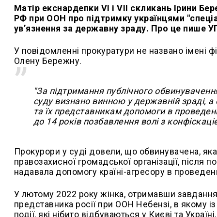
Матір екснардепки VI і VII скликань Ірини Б
РФ при ООН про підтримку українцями "спеціал
ув’язнення за державну зраду. Про це пише У
У повідомленні прокуратури не названо імені ф
Олену Бережну.
"За підтримання публічного обвинувачен
суду визнано винною у державній зраді, а 
та їх представникам допомоги в проведенн
до 14 років позбавлення волі з конфіскац
Прокурори у суді довели, що обвинувачена, яка
правозахисної громадської організації, після п
надавала допомогу країні-агресору в проведенн
У лютому 2022 року жінка, отримавши завдання в
представника росії при ООН Небензі, в якому і
події, які нібито відбуваються у Києві та Украї