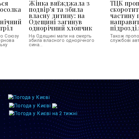
ься
Жінка виїжджала з
ТЦК про
посолка
подвір’я та збила
скоротит
власну дитину: на
частину 
 нічний
Одещині загинув
направит
тріл
однорічний хлопчик
підрозділ
го Союзу
На Одещині мати на смерть
Також проп
тернова
збила власного однорічного
службові авт
ську
сина...