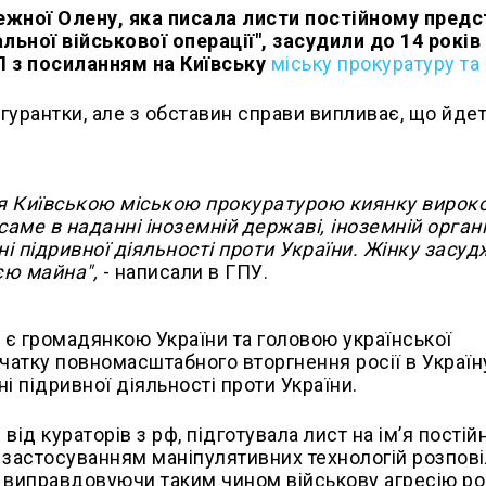
ережної Олену, яка писала листи постійному пред
ьної військової операції", засудили до 14 років
П з посиланням на Київську
міську прокуратуру та
ігурантки, але з обставин справи випливає, що йде
ня Київською міською прокуратурою киянку вирок
саме в наданні іноземній державі, іноземній органі
і підривної діяльності проти України. Жінку засу
ією майна",
- написали в ГПУ.
 є громадянкою України та головою української
очатку повномасштабного вторгнення росії в Україн
і підривної діяльності проти України.
ід кураторів з рф, підготувала лист на ім’я постій
з застосуванням маніпулятивних технологій розпові
ні, виправдовуючи таким чином військову агресію ро