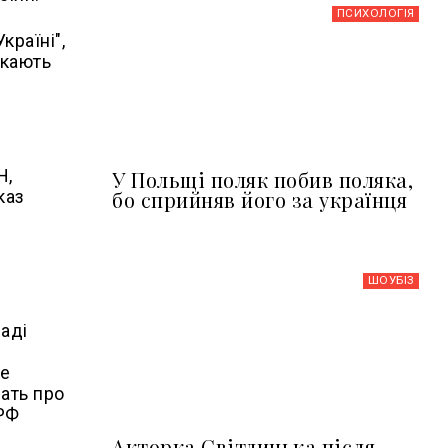
ПСИХОЛОГІЯ
країні",
икають
Н,
У Польщі поляк побив поляка,
бо сприйняв його за українця
каз
ШОУБIЗ
паді
ке
чать про
 РФ
Акторка Світлицька після