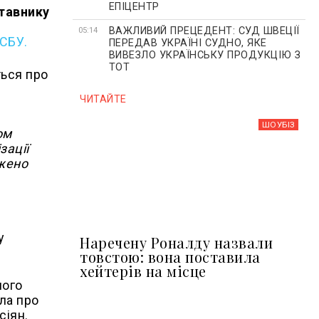
ЕПІЦЕНТР
ставнику
ВАЖЛИВИЙ ПРЕЦЕДЕНТ: СУД ШВЕЦІЇ
05:14
СБУ.
ПЕРЕДАВ УКРАЇНІ СУДНО, ЯКЕ
ВИВЕЗЛО УКРАЇНСЬКУ ПРОДУКЦІЮ З
ТОТ
ться про
ЧИТАЙТЕ
ШОУБIЗ
ом
зації
джено
у
Наречену Роналду назвали
товстою: вона поставила
хейтерів на місце
ного
ла про
сіян.