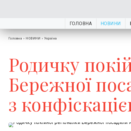
ГОЛОВНА
НОВИНИ
Головна
›
НОВИНИ
›
Україна
Родичку покій
Бережної поса
з конфіскаціє