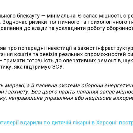
ьного блекауту — мінімальна. Є запас міцності, є р
 Водночас ризики політичного та психологічного т
населення до влади та ускладнити роботу оборонно
яв про попередні інвестиції в захист інфраструктур
ання коштів та ревізія реальних спроможностей с
 тримати готовність до оперативних ремонтів, шу
тику, яка підтримує ЗСУ.
ть мережі, а й пасивна система оборони енергетич
ій і захисту. Без цього навіть наявний запас міцнос
іку, неправильне управління або нецільове викори
ртилерії вдарили по дитячій лікарні в Херсоні: пос