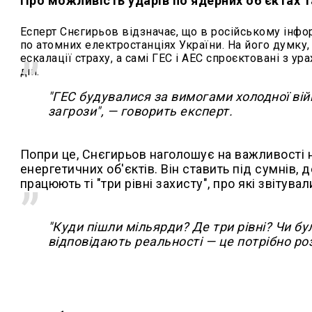
Про можливість ударів по ядерних об'єктах т
Есперт Снєгирьов відзначає, що в російському інф
по атомних електростанціях України. На його думку
ескалації страху, а самі ГЕС і АЕС спроєктовані з 
дій.
"ГЕС будувалися за вимогами холодної ві
загрози", — говорить експерт.
Попри це, Снєгирьов наголошує на важливості 
енергетичних об'єктів. Він ставить під сумнів,
працюють ті "три рівні захисту", про які звітува
"Куди пішли мільярди? Де три рівні? Чи бу
відповідають реальності — це потрібно ро