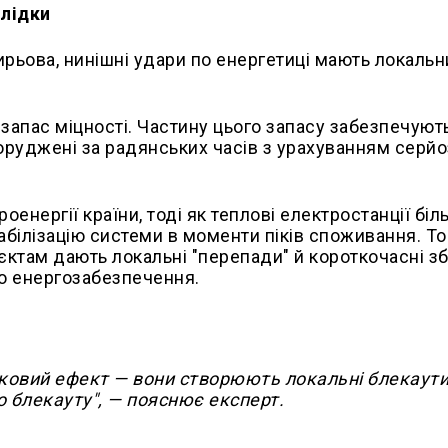
слідки
ирьова, нинішні удари по енергетиці мають локальн
запас міцності. Частину цього запасу забезпечуют
споруджені за радянських часів з урахуванням серй
оенергії країни, тоді як теплові електростанції біл
абілізацію системи в моменти піків споживання. То
єктам дають локальні "перепади" й короткочасні зб
о енергозабезпечення.
ковий ефект — вони створюють локальні блекаути
 блекауту", — пояснює експерт.