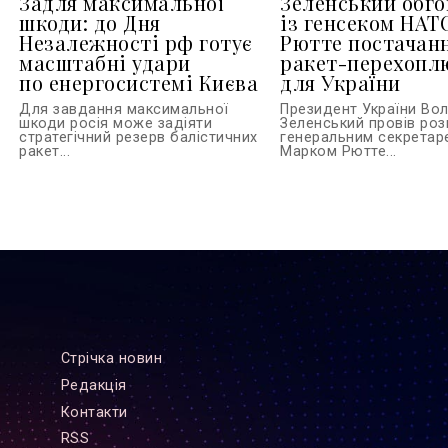
Задля максимальної
Зеленський обг
шкоди: до Дня
із генсеком НАТ
Незалежності рф готує
Рютте постачан
масштабні удари
ракет-перехопл
по енергосистемі Києва
для України
Для завдання максимальної
Президент України Во
шкоди росія може задіяти
Зеленський провів роз
стратегічний резерв балістичних
генеральним секрета
ракет...
Марком Рютте...
Стрiчка новин
Редакцiя
Контакти
RSS