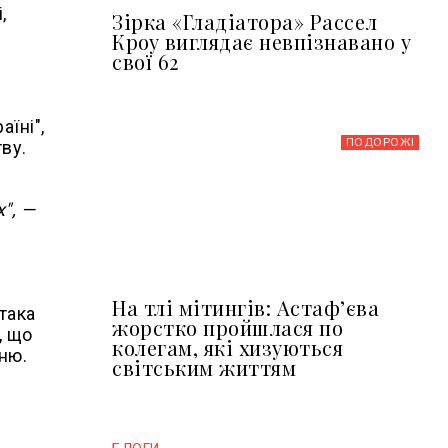
,
Зірка «Гладіатора» Рассел
Кроу виглядає невпізнавано у
свої 62
аїні",
ПОДОРОЖІ
ву.
", —
На тлі мітингів: Астафʼєва
така
жорстко пройшлася по
, що
колегам, які хизуються
ню.
світським життям