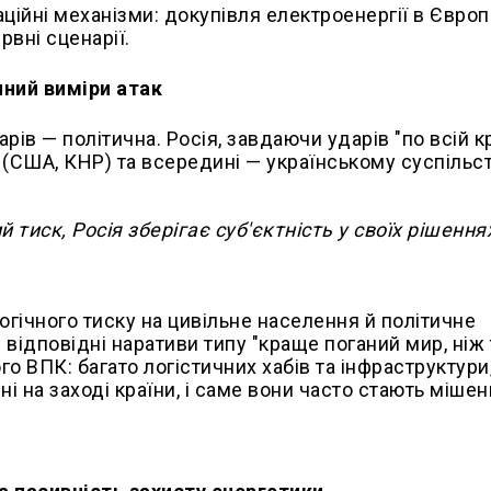
ційні механізми: докупівля електроенергії в Європі
вні сценарії.
чний виміри атак
ів — політична. Росія, завдаючи ударів "по всій кр
(США, КНР) та всередині — українському суспільст
тиск, Росія зберігає суб'єктність у своїх рішеннях
огічного тиску на цивільне населення й політичне
 відповідні наративи типу "краще поганий мир, ніж 
го ВПК: багато логістичних хабів та інфраструктури
 на заході країни, і саме вони часто стають мішен