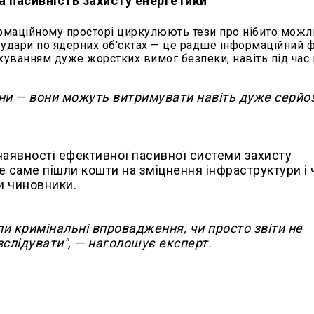
а пасивність захисту енергетики
ормаційному просторі циркулюють тези про нібито можл
, удари по ядерних об'єктах — це радше інформаційний 
урахуванням дуже жорстких вимог безпеки, навіть під час
йни — вони можуть витримувати навіть дуже серйо
наявності ефективної пасивної системи захисту
 де саме пішли кошти на зміцнення інфраструктури і 
ли чиновники.
ли кримінальні впровадження, чи просто звіти не
зслідувати", — наголошує експерт.