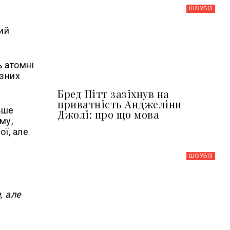
ШОУБIЗ
ий
ь атомні
озних
Бред Пітт зазіхнув на
приватність Анджеліни
ьше
Джолі: про що мова
му,
ої, але
ШОУБIЗ
, але