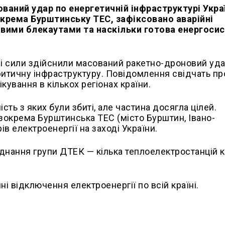
ований удар по енергетичній інфраструктурі Укра
крема Бурштинську ТЕС, зафіксовано аварійні
новими блекаутами та наскільки готова енергоси
ані сили здійснили масований ракетно-дроновий уда
 критичну інфраструктуру. Повідомлення свідчать пр
кування в кількох регіонах країни.
ість з яких були збиті, але частина досягла цілей.
зокрема Бурштинська ТЕС (місто Бурштин, Івано-
ів електроенергії на заході України.
нання групи ДТЕК — кілька теплоелектростанцій к
і відключення електроенергії по всій країні.