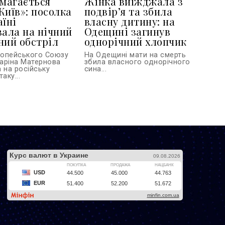
амагається
Жінка виїжджала з
Київ»: посолка
подвір’я та збила
аїні
власну дитину: на
вала на нічний
Одещині загинув
ний обстріл
однорічний хлопчик
ропейського Союзу
На Одещині мати на смерть
таріна Матернова
збила власного однорічного
 на російську
сина...
аку...