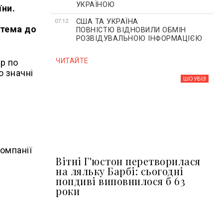
УКРАЇНОЮ
їни.
США ТА УКРАЇНА
07:12
стема до
ПОВНІСТЮ ВІДНОВИЛИ ОБМІН
РОЗВІДУВАЛЬНОЮ ІНФОРМАЦІЄЮ
ЧИТАЙТЕ
р по
о значні
ШОУБIЗ
омпанії
Вітні Г'юстон перетворилася
на ляльку Барбі: сьогодні
попдиві виповнилося б 63
роки