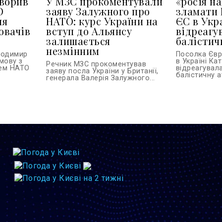
оворив
У МЗС прокоментували
«росія н
О
заяву Залужного про
зламати 
ня
НАТО: курс України на
ЄС в Укр
ювачів
вступ до Альянсу
відреагу
залишається
балістич
незмінним
лодимир
Посолка Єв
мову з
в Україні Ка
Речник МЗС прокоментував
рем НАТО
відреагувала
заяву посла України у Британії,
балістичну ат
генерала Валерія Залужного...