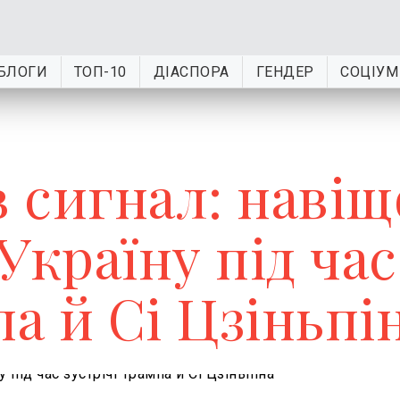
БЛОГИ
ТОП-10
ДІАСПОРА
ГЕНДЕР
СОЦІУМ
в сигнал: навіщ
Україну під час
па й Сі Цзіньпі