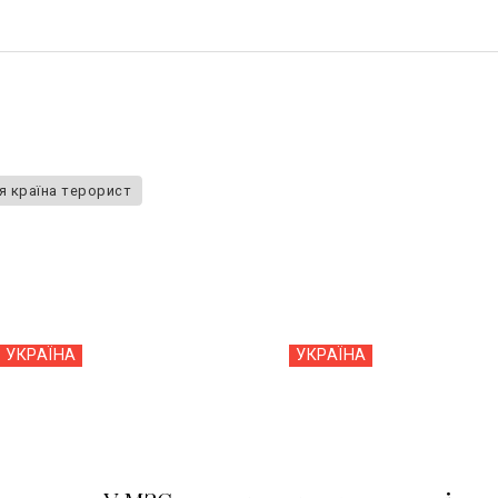
я країна терорист
УКРАЇНА
УКРАЇНА