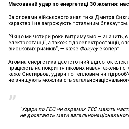
Масований удар по енергетиці 30 жовтня: на
За словами військового аналітика Дмитра Снєг
характер і не загрожують тотальним блекаутом.
"Якщо ми чотири роки витримуємо — значить, є 
електростанції, а також гідроелектростанції, 
військових ризиків", — каже
Фокусу
експерт.
Атомна енергетика дає істотний відсоток електр
працюють на покриття пікових навантажень і ст
каже Снєгирьов, удари по тепловим чи гідрооб'
не знищують можливість загальнонаціональног
"Удари по ГЕС чи окремих ТЕС мають част
не досягають мети загальнонаціонального