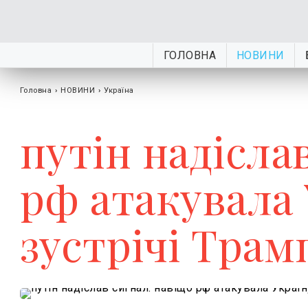
ГОЛОВНА
НОВИНИ
Головна
›
НОВИНИ
›
Україна
путін надісла
рф атакувала 
зустрічі Трам