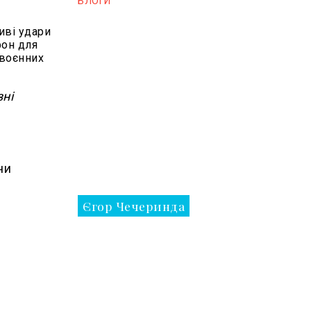
БЛОГИ
иві удари
фон для
 воєнних
зні
чи
Єгор Чечеринда