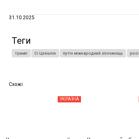
31.10.2025
Теги
трамп
Сі Цзіньпін
путін міжнародний злочинець
росі
Схожi
УКРАЇНА