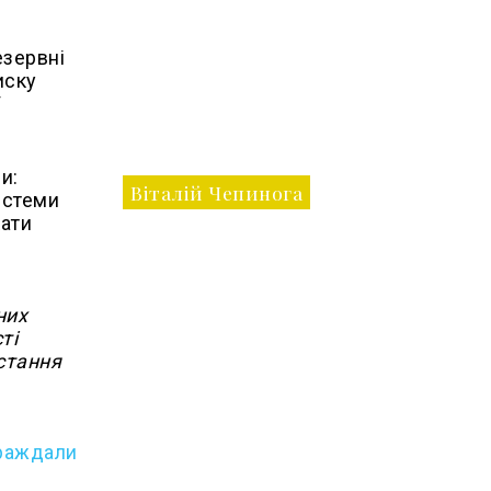
езервні
иску
ї
и:
Віталій Чепинога
истеми
кати
них
ті
стання
траждали