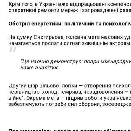
Крім того, в Україні вже відпрацьовані компенса
оперативні ремонти мереж і запроваджені резер
Обстріл енергетики: політичний та психологі
На думку Снєгирьова, головна мета масових удар
намагається послати сигнал зовнішнім акторам 
"Це наочно демонструє: попри міжнародний 
каже аналітик.
Другий шар цільової логіки — створення психол
керівництво: холод, темрява, незадоволення — і
війна". Окрема мета — підрив роботи українсько
забезпечують потреби сил оборони, зосереджені