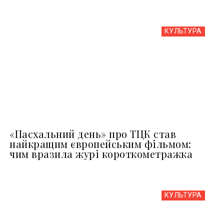
КУЛЬТУРА
«Пасхальний день» про ТЦК став
найкращим європейським фільмом:
чим вразила журі короткометражка
КУЛЬТУРА