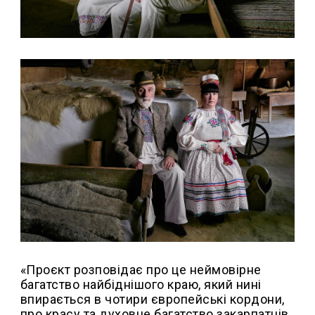
«Проєкт розповідає про це неймовірне
багатство найбіднішого краю, який нині
впирається в чотири європейські кордони,
про красу та духовне багатство закарпатців,