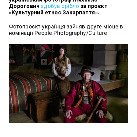
Дорогович
здобув срібло
за проєкт
«Культурний етнос Закарпаття».
Фотопроєкт українця зайняв друге місце в
номінації People Photography/Culture.