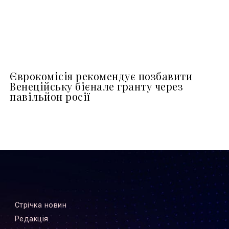
Єврокомісія рекомендує позбавити
Венеційську бієнале гранту через
павільйон росії
Стрiчка новин
Редакцiя