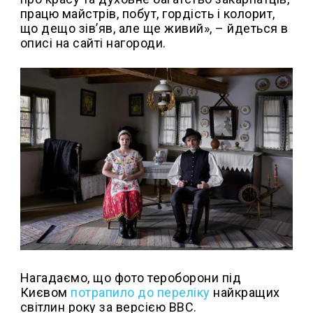
працю майстрів, побут, гордість і колорит,
що дещо зів’яв, але ще живий», – йдеться в
описі на сайті нагороди.
Нагадаємо, що фото тероборони під
Києвом
потрапило до переліку
найкращих
світлин року за версією ВВС.