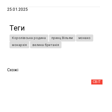
25.01.2025
Теги
Королівська родина
принц Вільям
монако
монархія
велика британія
Схожi
СВІТ