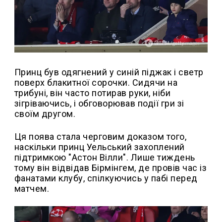
Принц був одягнений у синій піджак і светр
поверх блакитної сорочки. Сидячи на
трибуні, він часто потирав руки, ніби
зігріваючись, і обговорював події гри зі
своїм другом.
Ця поява стала черговим доказом того,
наскільки принц Уельський захоплений
підтримкою "Астон Вілли". Лише тиждень
тому він відвідав Бірмінгем, де провів час із
фанатами клубу, спілкуючись у пабі перед
матчем.