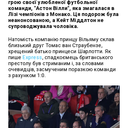
грою своєї улюбленої футбольної
команди, "Астон Вілли", яка змагалася в
Лізі чемпіонів з Монако. Ця подорож була
неанонсованою, а Кейт Міддлтон не
супроводжувала чоловіка.
Натомість компанію принцу Вільяму склав
близький друг Томас ван Страубензе,
хрещений батько принцеси Шарлотти. Як
пише
Express
, спадкоємець британського
престолу був стриманим і, за словами
очевидців, засмученим поразкою команди
з рахунком 1:0.