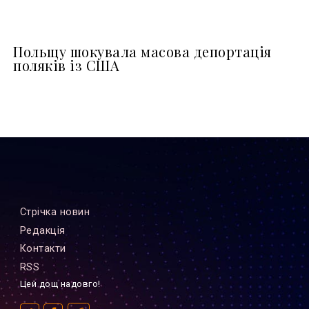
Польщу шокувала масова депортація
поляків із США
Стрiчка новин
Редакцiя
Контакти
RSS
Цей дощ надовго!