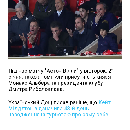
Під час матчу "Астон Вілли" у вівторок, 21
січня, також помітили присутність князя
Монако Альбера та президента клубу
Дмитра Риболовлєва.
Український Дощ писав раніше, що
Кейт
Міддлтон відзначила 43-й день
народження із турботою про саму себе