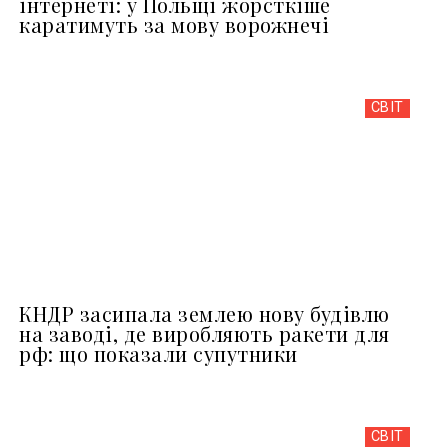
інтернеті: у Польщі жорсткіше
каратимуть за мову ворожнечі
СВІТ
КНДР засипала землею нову будівлю
на заводі, де виробляють ракети для
рф: що показали супутники
СВІТ