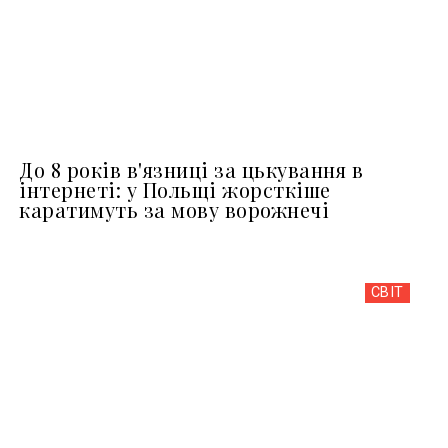
До 8 років в'язниці за цькування в
інтернеті: у Польщі жорсткіше
каратимуть за мову ворожнечі
СВІТ