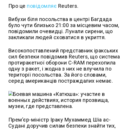
Про це
повідомляє
Reuters.
Вибухи біля посольства в центрі Багдада
було чути близько 21:00 за місцевим часом,
повідомили очевидці. Лунали сирени, що
закликали людей сховатися в укриття.
Високопоставлений представник іракських
сил безпеки повідомив Reuters, що система
протиракетної оборони C-RAM перехопила
одну з ракет, і жодна з них не влучила по
території посольства. За його словами,
серед американців постраждалих немає.
Прем’єр-міністр Іраку Мухаммед Шіа ас-
Судані доручив силам безпеки знайти тих,