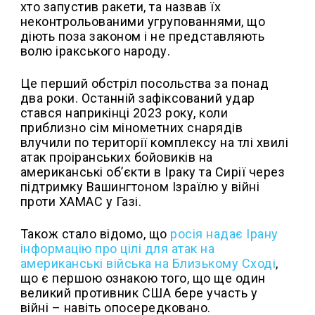
хто запустив ракети, та назвав їх
неконтрольованими угрупованнями, що
діють поза законом і не представляють
волю іракського народу.
Це перший обстріл посольства за понад
два роки. Останній зафіксований удар
стався наприкінці 2023 року, коли
приблизно сім мінометних снарядів
влучили по території комплексу на тлі хвилі
атак проіранських бойовиків на
американські об’єкти в Іраку та Сирії через
підтримку Вашингтоном Ізраїлю у війні
проти ХАМАС у Газі.
Також стало відомо, що
росія надає Ірану
інформацію про цілі для атак на
американські війська на Близькому Сході
,
що є першою ознакою того, що ще один
великий противник США бере участь у
війні – навіть опосередковано.