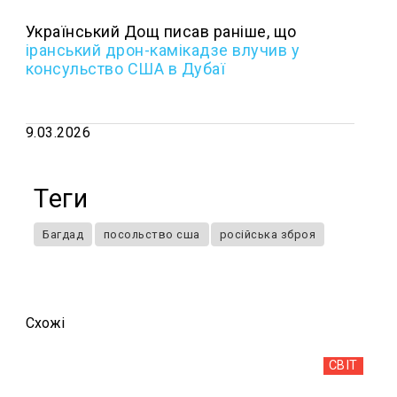
Український Дощ писав раніше, що
і
ранський дрон-камікадзе влучив у
консульство США в Дубаї
9.03.2026
Теги
Багдад
посольство сша
російська зброя
Схожi
СВІТ