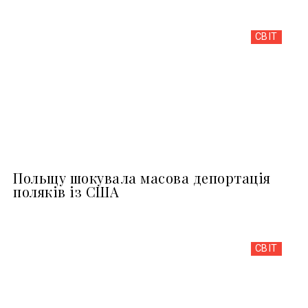
СВІТ
Польщу шокувала масова депортація
поляків із США
СВІТ