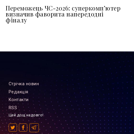
Переможець ЧС-2026: суперкомп’ютер
визначив фаворита напередодні
фіналу
Стрiчка новин
Редакцiя
Контакти
RSS
Цей дощ надовго!