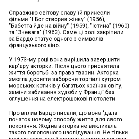
Справжню світову славу їй принесли
фільми "І Бог створив жінку" (1956),
"Бабетта йде на війну" (1959), "Істина" (1960)
та "Зневага" (1963). Саме ці ролі закріпили
за Бардо статус одного з символів
французького кіно.
У 1973-му році вона вирішила завершити
кар'єру акторки. Після цього присвятила
життя боротьбі за права тварин. Акторка
змогла досягти заборони торгівлі хутром
морських котиків у багатьох країнах світу,
заміни забивання худоби у Франції без
оглушення на електрошокові пістолети.
Про вплив Бардо писали, що вона "дала
початок новому способу життя для свого
покоління. Жодна акторка не викликала
такого поголовного наслідування. Не тільки
інші акторки, але й молоді дівчата в усьому