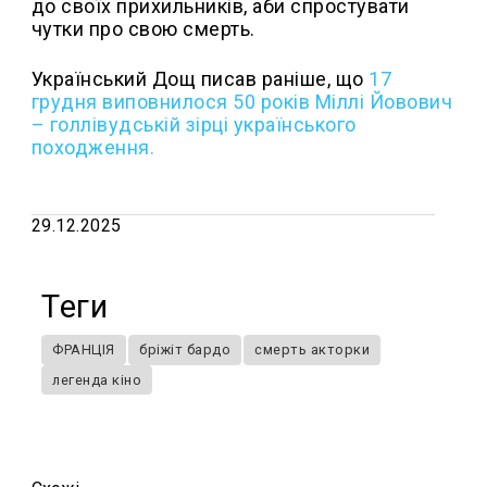
до своїх прихильників, аби спростувати
чутки про свою смерть.
Український Дощ писав раніше, що
17
грудня виповнилося 50 років Міллі Йовович
– голлівудській зірці українського
походження.
29.12.2025
Теги
ФРАНЦІЯ
бріжіт бардо
смерть акторки
легенда кіно