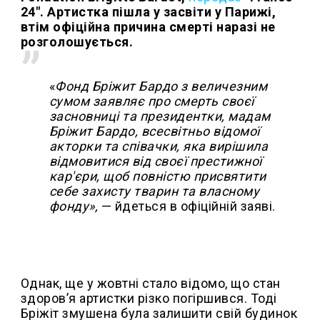
24". Артистка пішла у засвіти у Парижі,
втім офіційна причина смерті наразі не
розголошується.
«
Фонд Бріжит Бардо з величезним
сумом заявляє про смерть своєї
засновниці та президентки, мадам
Бріжит Бардо, всесвітньо відомої
акторки та співачки, яка вирішила
відмовитися від своєї престижної
кар'єри, щоб повністю присвятити
себе захисту тварин та власному
фонду»,
— йдеться в офіційній заяві.
Однак, ще у жовтні стало відомо, що стан
здоров’я артистки різко погіршився. Тоді
Бріжіт змушена була залишити свій будинок