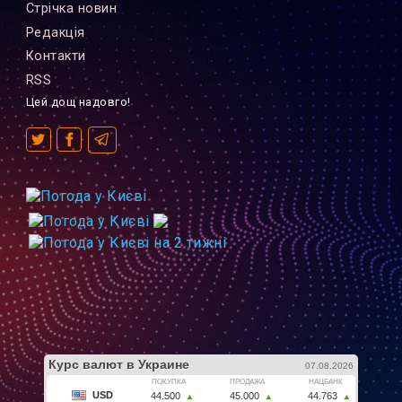
Стрiчка новин
Редакцiя
Контакти
RSS
Цей дощ надовго!