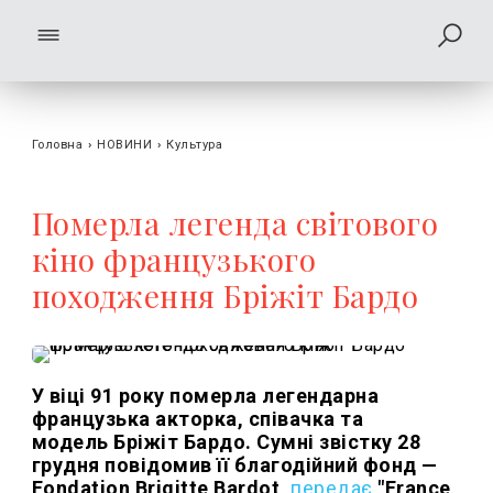
Головна
›
НОВИНИ
›
Культура
Померла легенда світового
кіно французького
походження Бріжіт Бардо
У віці 91 року померла легендарна
французька акторка, співачка та
модель Бріжіт Бардо. Сумні звістку 28
грудня повідомив її благодійний фонд —
Fondation Brigitte Bardot,
передає
"France