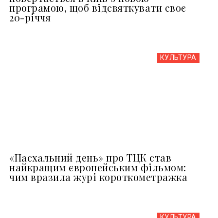
програмою, щоб відсвяткувати своє
20-річчя
КУЛЬТУРА
«Пасхальний день» про ТЦК став
найкращим європейським фільмом:
чим вразила журі короткометражка
КУЛЬТУРА