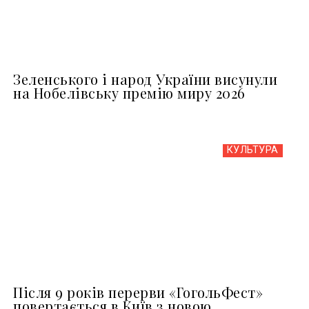
Зеленського і народ України висунули
на Нобелівську премію миру 2026
КУЛЬТУРА
Після 9 років перерви «ГогольФест»
повертається в Київ з новою