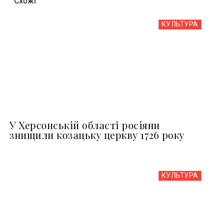
Схожi
КУЛЬТУРА
У Херсонській області росіяни
знищили козацьку церкву 1726 року
КУЛЬТУРА