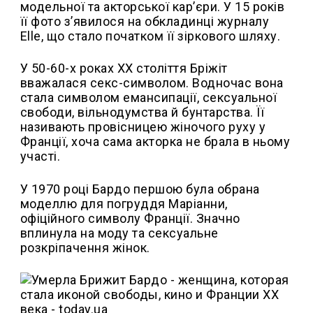
модельної та акторської кар’єри. У 15 років
її фото з’явилося на обкладинці журналу
Elle, що стало початком її зіркового шляху.
У 50-60-х роках XX століття Бріжіт
вважалася секс-символом. Водночас вона
стала символом емансипації, сексуальної
свободи, вільнодумства й бунтарства. Її
називають провісницею жіночого руху у
Франції, хоча сама акторка не брала в ньому
участі.
У 1970 році Бардо першою була обрана
моделлю для погруддя Маріанни,
офіційного символу Франції. Значно
вплинула на моду та сексуальне
розкріпачення жінок.