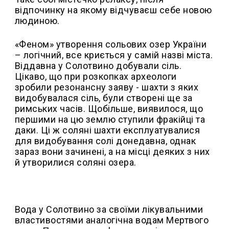
відпочинку на якому відчуваєш себе новою
людиною.
«Феном» утворення сольових озер України
– логічний, все криється у самій назві міста.
Віддавна у Солотвино добували сіль.
Цікаво, що при розкопках археологи
зробили резонансну заяву - шахти з яких
видобувалася сіль, були створені ще за
римських часів. Щобільше, виявилося, що
першими на цю землю ступили фракійці та
даки. Ці ж соляні шахти експлуатувалися
для видобування солі донедавна, однак
зараз вони зачинені, а на місці деяких з них
й утворилися соляні озера.
Вода у Солотвино за своїми лікувальними
властивостями аналогічна водам Мертвого