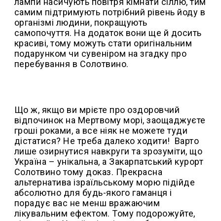
лампи насичують повітря кімнати сіллю, тим
самим підтримують потрібний рівень йоду в
організмі людини, покращують
самопочуття. На додаток вони ще й досить
красиві, тому можуть стати оригінальним
подарунком чи сувеніром на згадку про
перебування в Солотвино.
Що ж, якщо ви мрієте про оздоровчий
відпочинок на Мертвому морі, заощаджуєте
гроші роками, а все ніяк не можете туди
дістатися? Не треба далеко ходити! Варто
лише озирнутися навкруги та зрозуміти, що
Україна – унікальна, а Закарпатський курорт
Солотвино тому доказ. Прекрасна
альтернатива ізраїльському морю підійде
абсолютно для будь-якого гаманця і
порадує вас не менш вражаючим
лікувальним ефектом. Тому подорожуйте,