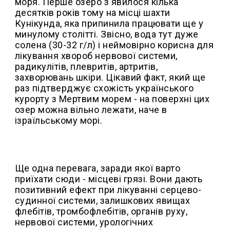
моря. Перше озеро з'явилося кілька
десятків років тому на місці шахти
Кунікунда, яка припинила працювати ще у
минулому столітті. Звісно, вода тут дуже
солена (30-32 г/л) і неймовірно корисна для
лікування хвороб нервової системи,
радикулітів, плевритів, артритів,
захворювань шкіри. Цікавий факт, який ще
раз підтверджує схожість українського
курорту з Мертвим морем - на поверхні цих
озер можна вільно лежати, наче в
ізраїльському морі.
Ще одна перевага, заради якої варто
приїхати сюди - місцеві грязі. Вони дають
позитивний ефект при лікуванні серцево-
судинної системи, залишкових явищах
флебітів, тромбофлебітів, органів руху,
нервової системи, урологічних