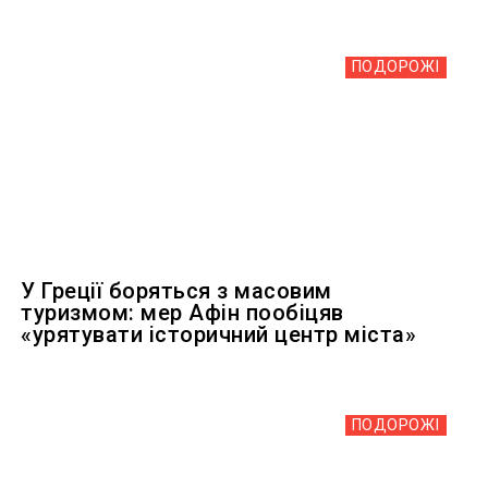
ПОДОРОЖІ
У Греції боряться з масовим
туризмом: мер Афін пообіцяв
«урятувати історичний центр міста»
ПОДОРОЖІ