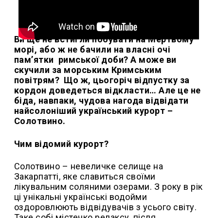
Ви ще не встигли побувати на Мертвому
морі, або ж не бачили на власні очі
пам’ятки римської доби? А може ви
скучили за морським Кримським
повітрям? Що ж, цьогоріч відпустку за
кордон доведеться відкласти… Але це не
біда, навпаки, чудова нагода відвідати
найсолоніший український курорт –
Солотвино.
Чим відомий курорт?
Солотвино – невеличке селище на
Закарпатті, яке славиться своїми
лікувальним соляними озерами. З року в рік
ці унікальні українські водойми
оздоровлюють відвідувачів з усього світу.
Таке собі містечко релаксу, після