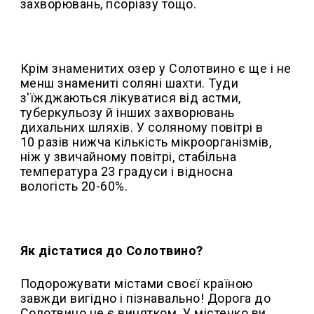
захворювань, псоріазу тощо.
Крім знаменитих озер у Солотвино є ще і не
менш знамениті соляні шахти. Туди
з'їжджаються лікуватися від астми,
туберкульозу й інших захворювань
дихальних шляхів. У соляному повітрі в
10 разів нижча кількість мікроорганізмів,
ніж у звичайному повітрі, стабільна
температура 23 градуси і відносна
вологість 20-60%.
Як дістатися до Солотвино?
Подорожувати містами своєї країною
завжди вигідно і пізнавально! Дорога до
Солотвино не є винятком. У містечко ви