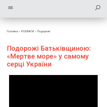
Головна
›
РОЗВАГИ
›
Подорожі
Подорожі Батьківщиною:
«Мертве море» у самому
серці України