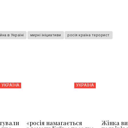
ійна в Україні
мирні ініциативи
росія країна терорист
УКРАЇНА
УКРАЇНА
тували
«росія намагається
Жінка ви