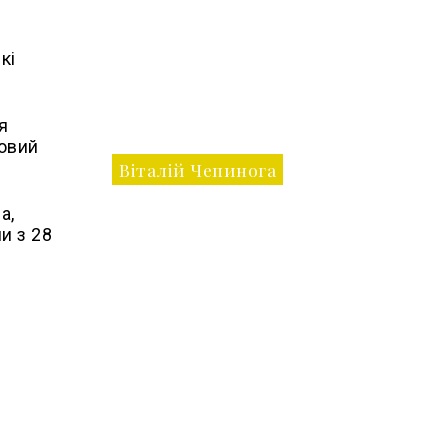
кі
я
ковий
Віталій Чепинога
а,
и з 28