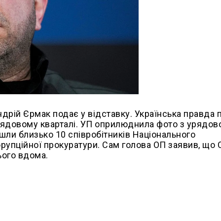
ндрій Єрмак подає у відставку. Українська правда 
рядовому кварталі. УП оприлюднила фото з урядов
йшли близько 10 співробітників Національного
орупційної прокуратури. Сам голова ОП заявив, що 
ього вдома.