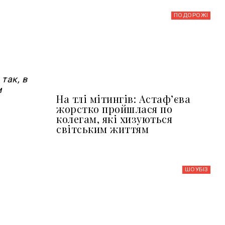
ПОДОРОЖІ
так, в
м
На тлі мітингів: Астафʼєва
жорстко пройшлася по
колегам, які хизуються
світським життям
ШОУБIЗ