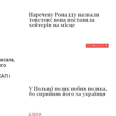
Наречену Роналду назвали
товстою: вона поставила
хейтерів на місце
ПСИХОЛОГІЯ
писала,
ого
САП і
У Польщі поляк побив поляка,
бо сприйняв його за українця
БЛОГИ