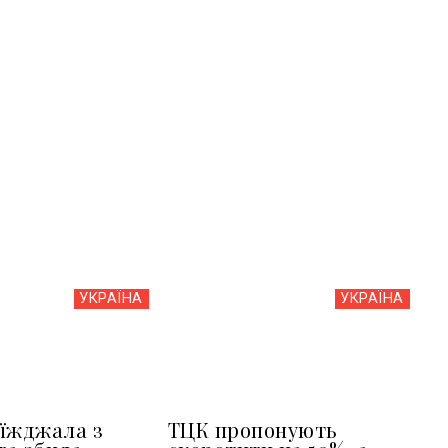
УКРАЇНА
УКРАЇНА
їжджала з
ТЦК пропонують