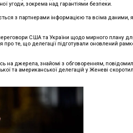
ої угоди, зокрема над гарантіями безпеки.
ться з партнерами інформацією та всіма даними, я
переговори США та України щодо мирного плану дл
ся про те, що делегації підготували оновлений рам
ись на джерела, знайомі з обговоренням, повідомил
кої та американської делегацій у Женеві скоротил