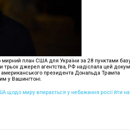
о мирний план США для України за 28 пунктами баз
ми трьох джерел агентства, РФ надіслала цей доку
і американського президента Дональда Трампа
м у Вашингтоні.
ША щодо миру впирається у небажання росії йти на