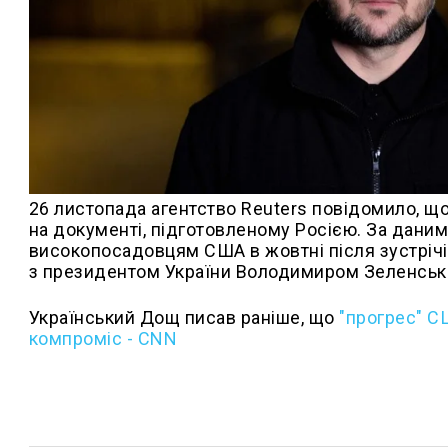
26 листопада агентство Reuters повідомило, щ
на документі, підготовленому Росією. За дани
високопосадовцям США в жовтні після зустріч
з президентом України Володимиром Зеленськи
Український Дощ писав раніше, що
"прогрес" С
компроміс - CNN