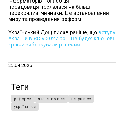
інформаторів Politico ця
посадовиця послалася на більш
переконливі чинники. Це встановлення
миру та проведення реформ.
Український Дощ писав раніше, що
в
ступу
України в ЄС у 2027 році не буде: ключові
країни заблокували рішення
25.04.2026
Теги
реформи
членство в єс
вступ в єс
україна - єс