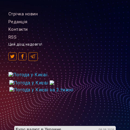
Стрiчка новин
Редакцiя
Контакти
RSS
Цей дощ надовго!