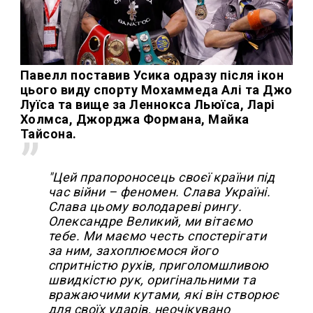
Павелл поставив Усика одразу після ікон
цього виду спорту Мохаммеда Алі та Джо
Луїса та вище за Леннокса Льюїса, Ларі
Холмса, Джорджа Формана, Майка
Тайсона.
"Цей прапороносець своєї країни під
час війни – феномен. Слава Україні.
Слава цьому володареві рингу.
Олександре Великий, ми вітаємо
тебе. Ми маємо честь спостерігати
за ним, захоплюємося його
спритністю рухів, приголомшливою
швидкістю рук, оригінальними та
вражаючими кутами, які він створює
для своїх ударів, неочікувано