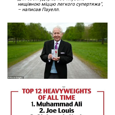
нищівною міццю легкого супертяжа",
– написав Пауелл.