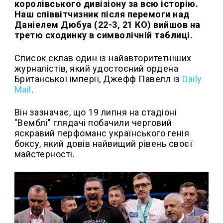
королівського дивізіону за всю історію.
Наш співвітчизник після перемоги над
Даніелем Дюбуа (22-3, 21 КО) вийшов на
третю сходинку в символічній таблиці.
Список склав один із найавторитетніших
журналістів, який удостоєний ордена
Британської імперії, Джефф Павелл із
Daily
Mail
.
Він зазначає, що 19 липня на стадіоні
"Вемблі" глядачі побачили черговий
яскравий перфоманс українського генія
боксу, який довів найвищий рівень своєї
майстерності.