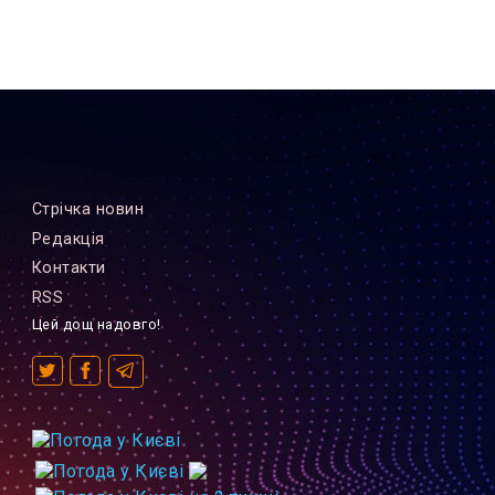
Стрiчка новин
Редакцiя
Контакти
RSS
Цей дощ надовго!