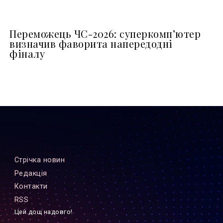
Переможець ЧС-2026: суперкомп’ютер
визначив фаворита напередодні
фіналу
Стрiчка новин
Редакцiя
Контакти
RSS
Цей дощ надовго!