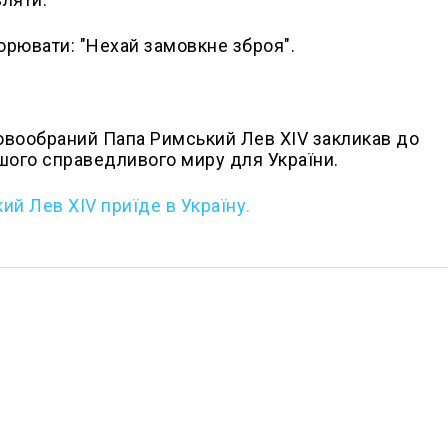
орювати: "Нехай замовкне зброя".
новообраний Папа Римський Лев XIV закликав до
шого справедливого миру для України.
ий Лев XIV приїде в Україну.