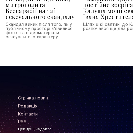
митрополита
постійне зберіг
Бессарабії на тлі
Калуша мощі св
сексуального скандалу
Івана Хрестител
Скандал виник після того, як у
Шлях цієї святині до 
публічному просторі з'явилися
розпочався ще два рок
фото- та відеоматеріали
сексуального характеру...
Стрiчка новин
Редакцiя
Контакти
RSS
Цей дощ надовго!