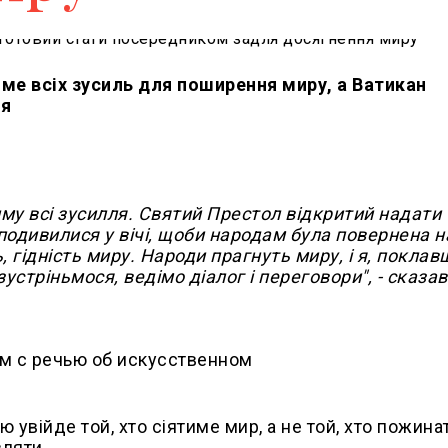
ме всіх зусиль для поширення миру, а Ватикан
ня
у всі зусилля. Святий Престол відкритий надати
 подивилися у вічі, щоби народам була повернена н
, гідність миру. Народи прагнуть миру, і я, поклав
устріньмося, ведімо діалог і переговори", - сказав
ю увійде той, хто сіятиме мир, а не той, хто пожин
ляти.