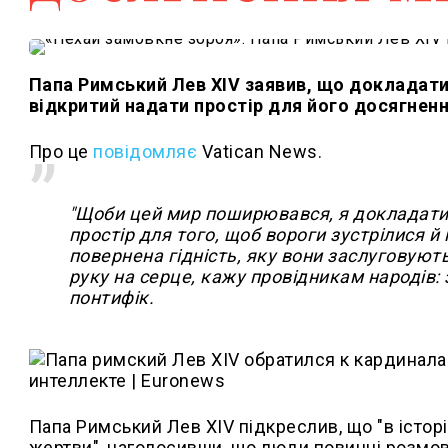
Папа Римський Лев XIV заявив, що докладати
відкритий надати простір для його досягнен
Про це
повідомляє
Vatican News.
"Щоби цей мир поширювався, я докладатим
простір для того, щоб вороги зустрілися й
повернена гідність, яку вони заслуговують
руку на серце, кажу провідникам народів: з
понтифік.
Папа Римський Лев XIV підкреслив, що "в історі
жертви", наголосивши, що люди повинні розмов