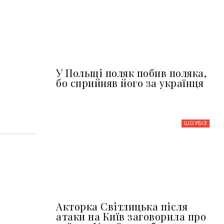
У Польщі поляк побив поляка,
бо сприйняв його за українця
ШОУБIЗ
Акторка Світлицька після
атаки на Київ заговорила про