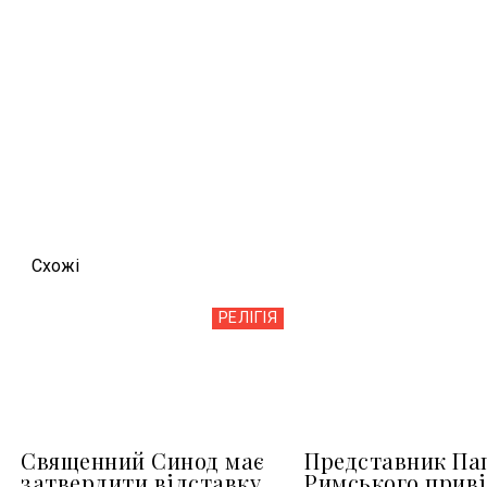
Схожi
РЕЛІГІЯ
Священний Синод має
Представник Па
затвердити відставку
Римського приві