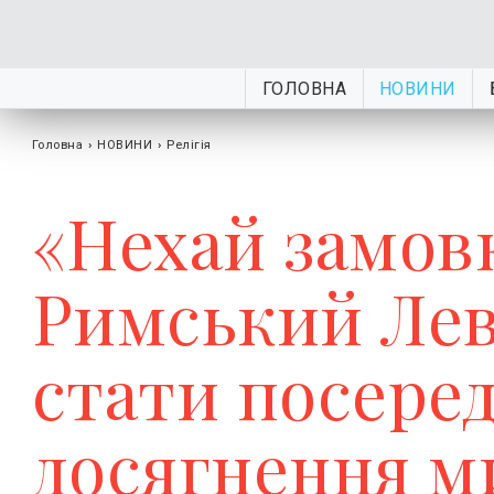
ГОЛОВНА
НОВИНИ
Головна
›
НОВИНИ
›
Релігія
«Нехай замовк
Римський Лев
стати посере
досягнення м