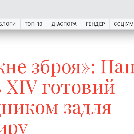
БЛОГИ
ТОП-10
ДІАСПОРА
ГЕНДЕР
СОЦІУМ
не зброя»: Па
 XIV готовий
дником задля
иру