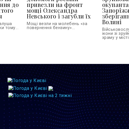
ання до
привезли на фронт
окупанта
ятого
мощі Олександра
Запоріжж
я
Невського і загубли їх
зберіган
Волині
Калуша
Мощі везли на молебень «за
и тому...
повернення бензину»...
Військовосл
ікони зі зру
храму у місті