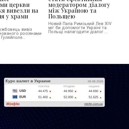
ми церкви
модератором діалогу
я вивезли на
між Україною та
ня у храми
Польщею
Новий Папа Римський Лев XIV
міг би допомогти Україні та
ужбовець вивіз
Польщі налагодити діалог ...
йнованого росіянами
 Гуляйполе...