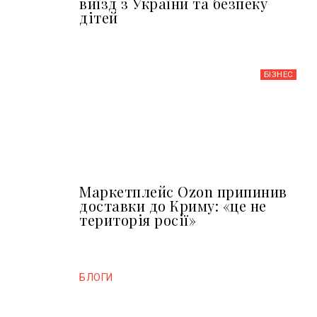
виїзд з України та безпеку
дітей
БІЗНЕС
Маркетплейс Ozon припинив
доставки до Криму: «це не
територія росії»
БЛОГИ