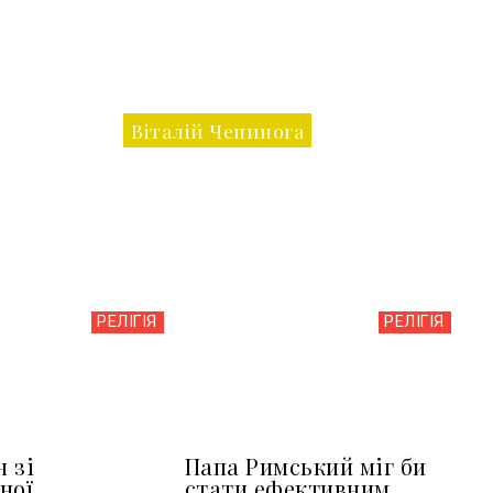
Віталій Чепинога
РЕЛІГІЯ
РЕЛІГІЯ
н зі
Папа Римський міг би
ної
стати ефективним