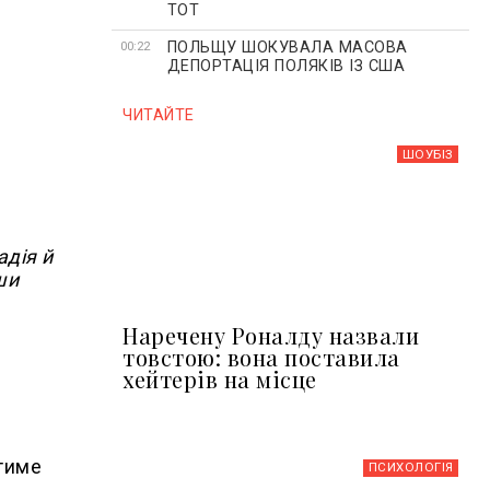
ТОТ
ПОЛЬЩУ ШОКУВАЛА МАСОВА
00:22
ДЕПОРТАЦІЯ ПОЛЯКІВ ІЗ США
ЧИТАЙТЕ
ШОУБIЗ
адія й
ши
Наречену Роналду назвали
товстою: вона поставила
хейтерів на місце
атиме
ПСИХОЛОГІЯ