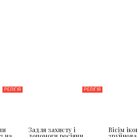
РЕЛІГІЯ
РЕЛІГІЯ
пи
Задля захисту і
Вісім іко
з на
допомоги росіяни
зруйнова