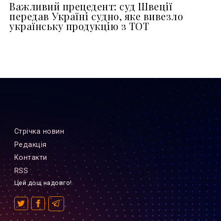
Важливий прецедент: суд Швеції
передав Україні судно, яке вивезло
українську продукцію з ТОТ
Стрiчка новин
Редакцiя
Контакти
RSS
Цей дощ надовго!