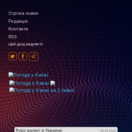
Стрiчка новин
Редакцiя
Контакти
RSS
Цей дощ надовго!