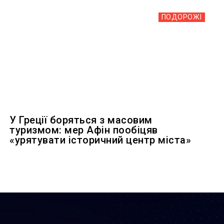
ПОДОРОЖІ
У Греції боряться з масовим
туризмом: мер Афін пообіцяв
«урятувати історичний центр міста»