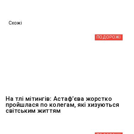
Схожi
ПОДОРОЖІ
На тлі мітингів: Астафʼєва жорстко
пройшлася по колегам, які хизуються
світським життям