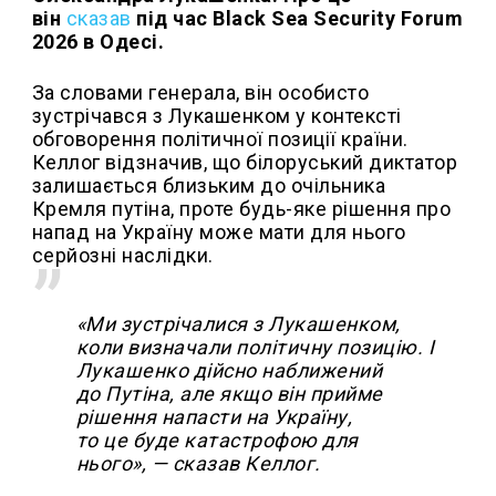
він
сказав
під час Black Sea Security Forum
2026 в Одесі.
За словами генерала, він особисто
зустрічався з Лукашенком у контексті
обговорення політичної позиції країни.
Келлог відзначив, що білоруський диктатор
залишається близьким до очільника
Кремля путіна, проте будь-яке рішення про
напад на Україну може мати для нього
серйозні наслідки.
«Ми зустрічалися з Лукашенком,
коли визначали політичну позицію. І
Лукашенко дійсно наближений
до Путіна, але якщо він прийме
рішення напасти на Україну,
то це буде катастрофою для
нього», — сказав Келлог.