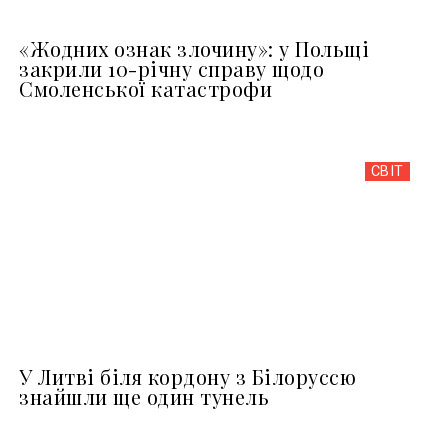
«Жодних ознак злочину»: у Польщі
закрили 10-річну справу щодо
Смоленської катастрофи
СВІТ
У Литві біля кордону з Білоруссю
знайшли ще один тунель