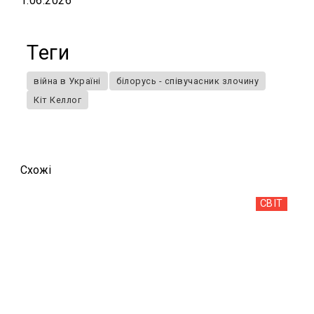
1.06.2026
Теги
війна в Україні
білорусь - співучасник злочину
Кіт Келлог
Схожi
СВІТ