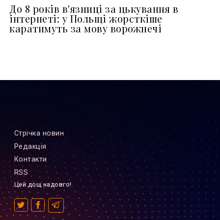
До 8 років в'язниці за цькування в
інтернеті: у Польщі жорсткіше
каратимуть за мову ворожнечі
Стрiчка новин
Редакцiя
Контакти
RSS
Цей дощ надовго!