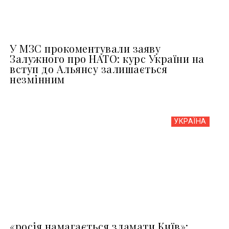
У МЗС прокоментували заяву
Залужного про НАТО: курс України на
вступ до Альянсу залишається
незмінним
УКРАЇНА
«росія намагається зламати Київ»: