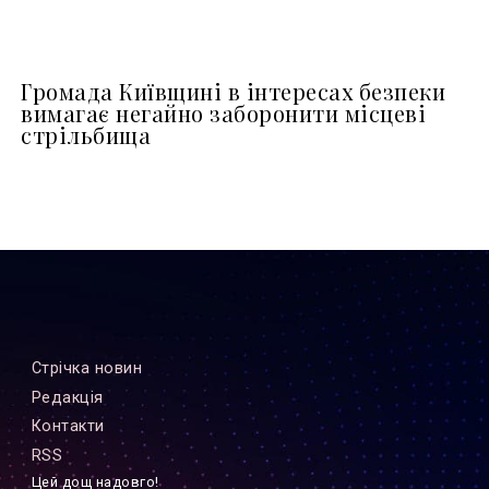
Громада Київщині в інтересах безпеки
вимагає негайно заборонити місцеві
стрільбища
Стрiчка новин
Редакцiя
Контакти
RSS
Цей дощ надовго!