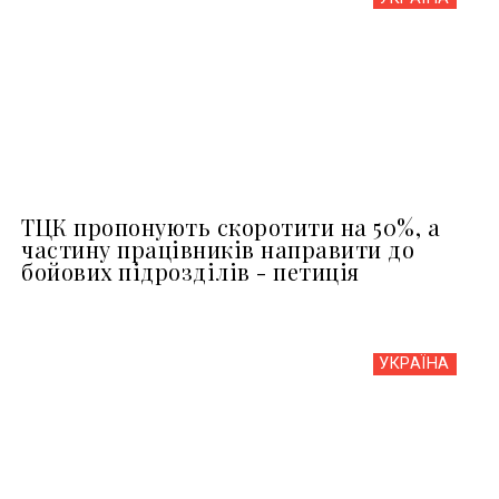
ТЦК пропонують скоротити на 50%, а
частину працівників направити до
бойових підрозділів - петиція
УКРАЇНА