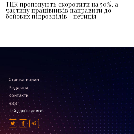
ТЦК пропонують скоротити на 50%, а
частину працівників направити до
бойових підрозділів - петиція
Стрiчка новин
Редакцiя
Контакти
RSS
Цей дощ надовго!