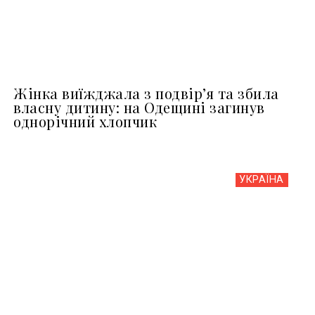
Жінка виїжджала з подвір’я та збила
власну дитину: на Одещині загинув
однорічний хлопчик
УКРАЇНА