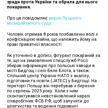
зради проти України та обрала для нього
покарання.
Про це повідомляє
вирок Луцького
міськрайонного суду.
Чоловік отримав 8 років позбавленні волі з
конфіскацією майна, що належить йому на
праві приватної власності.
Як уточнено в дописі, фігурант покараний за
те, що на замовлення спецслужб Росії
збирав інформацію про польські заводи в
місті Бидгощ і селі Бяле Блота, а також
Спільний центр Україна-НАТО з аналізу,
підготовки та освіти (JATEC) у Бидгощі. На
території Польщі він перебував з березня
по серпень 2025 року. Коли з ним
сконтактувався невстановлений наразі
співробітник ФСБ РФ, щоб залучити до
шпигунства та ведення підривної