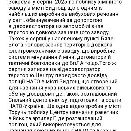
Зокрема, у серпні 2025-го поблизу хімічного
заводу в місті Бидгощ, що є одним із
найбільших виробників вибухових речовин
у світі, обвинувачений за допопогою
відеореєстратора на автомобілі зняв
територію довкола зазначеного заводу.
Також у серпні у населеному пункті Бяле
Блота чоловік зазняв територію довкола
електромеханічного заводу, що виробляє
системи мінування й міни, детонатори й
тактичні боєголовки до БпЛА тощо.Того ж
серпня записав на відеореєстратор
територію Центру передового досвіду
поліції НАТО в місті Бидгощ, що створений
для навчання українських військових та
обміну досвідом і де також розташований
Спільний центр аналізу, підготовки та освіти
НАТО-Україна. Ще одне відео зробив у місті
Торунь поблизу Центру навчання ракетних
військ та артилерії, де розташований
полігон, який використовується для
навчання союзних військ НАТО та України.