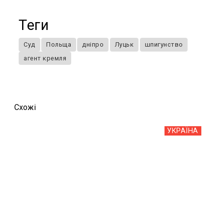
Теги
Суд
Польща
дніпро
Луцьк
шпигунство
агент кремля
Схожi
УКРАЇНА