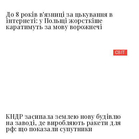
До 8 років в'язниці за цькування в
інтернеті: у Польщі жорсткіше
каратимуть за мову ворожнечі
СВІТ
КНДР засипала землею нову будівлю
на заводі, де виробляють ракети для
рф: що показали супутники