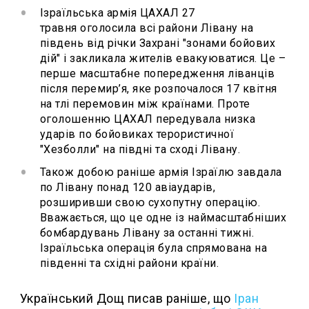
Ізраїльська армія ЦАХАЛ 27
травня оголосила всі райони Лівану на
південь від річки Захрані "зонами бойових
дій" і закликала жителів евакуюватися. Це –
перше масштабне попередження ліванців
після перемир’я, яке розпочалося 17 квітня
на тлі перемовин між країнами. Проте
оголошенню ЦАХАЛ передувала низка
ударів по бойовиках терористичної
"Хезболли" на півдні та сході Лівану.
Також добою раніше армія Ізраїлю завдала
по Лівану понад 120 авіаударів,
розширивши свою сухопутну операцію.
Вважається, що це одне із наймасштабніших
бомбардувань Лівану за останні тижні.
Ізраїльська операція була спрямована на
південні та східні райони країни.
Український Дощ писав раніше, що
Іран