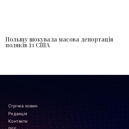
Польщу шокувала масова депортація
поляків із США
Стрiчка новин
Редакцiя
Контакти