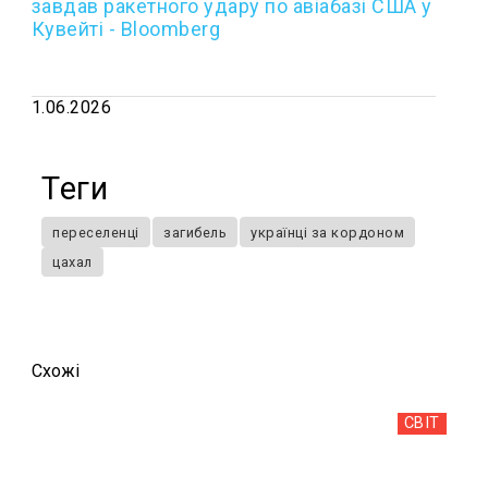
завдав ракетного удару по авіабазі США у
Кувейті - Bloomberg
1.06.2026
Теги
переселенці
загибель
українці за кордоном
цахал
Схожi
СВІТ