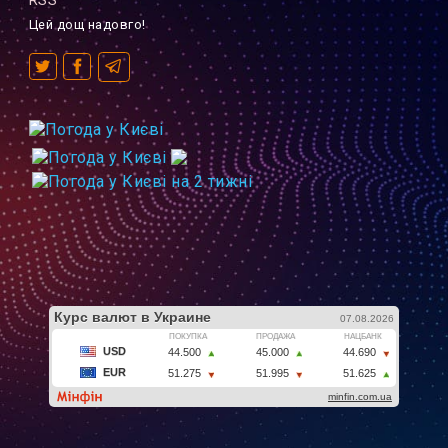
RSS
Цей дощ надовго!