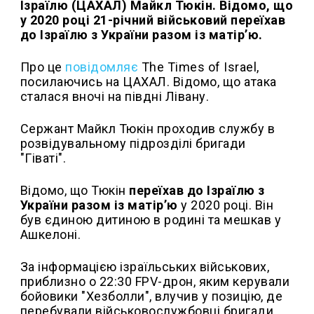
Ізраїлю (ЦАХАЛ) Майкл Тюкін. Відомо, що
у 2020 році 21-річний військовий переїхав
до Ізраїлю з України разом із матір’ю.
Про це
повідомляє
The Times of Israel,
посилаючись на ЦАХАЛ. Відомо, що атака
сталася вночі на півдні Лівану.
Сержант Майкл Тюкін проходив службу в
розвідувальному підрозділі бригади
"Гіваті".
Відомо, що Тюкін
переїхав до Ізраїлю з
України разом із матір’ю
у 2020 році. Він
був єдиною дитиною в родині та мешкав у
Ашкелоні.
За інформацією ізраїльських військових,
приблизно о 22:30 FPV-дрон, яким керували
бойовики "Хезболли", влучив у позицію, де
перебували військовослужбовці бригади