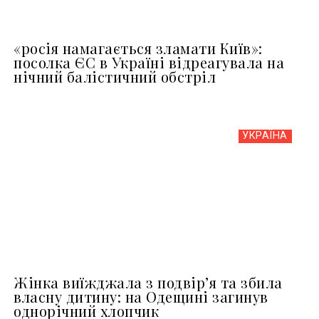
«росія намагається зламати Київ»:
посолка ЄС в Україні відреагувала на
нічний балістичний обстріл
УКРАЇНА
Жінка виїжджала з подвір’я та збила
власну дитину: на Одещині загинув
однорічний хлопчик