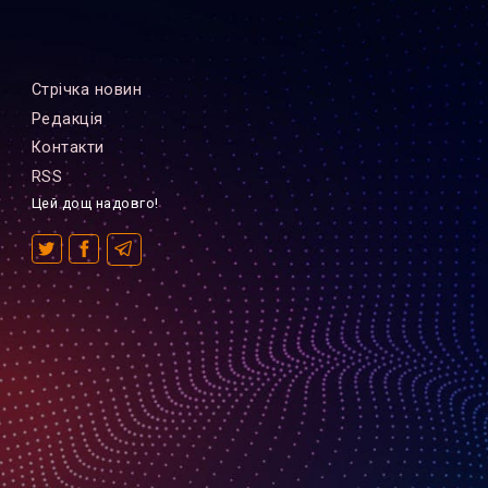
Стрiчка новин
Редакцiя
Контакти
RSS
Цей дощ надовго!