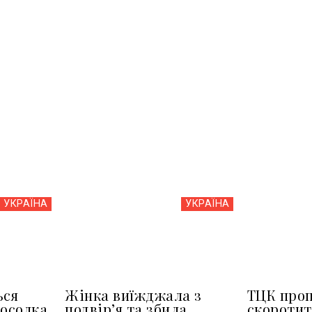
УКРАЇНА
УКРАЇНА
ься
Жінка виїжджала з
ТЦК про
посолка
подвір’я та збила
скоротит