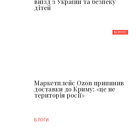
виїзд з України та безпеку
дітей
БІЗНЕС
Маркетплейс Ozon припинив
доставки до Криму: «це не
територія росії»
БЛОГИ