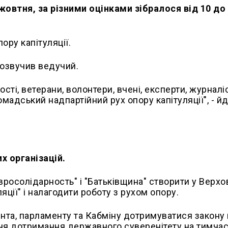
жовтня, за різними оцінками зібралося від 10 до
ору капітуляції.
 озвучив ведучий.
ості, ветерани, волонтери, вчені, експерти, журналі
омадський надпартійний рух опору капітуляції", - й
х організацій.
Євросолідарность" і "Батьківщина" створити у Верхо
яції" і налагодити роботу з рухом опору.
ента, парламенту та Кабміну дотримуватися закону
ння дотримання державного суверенітету на тимча