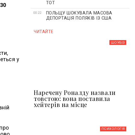
ТОТ
 30
ПОЛЬЩУ ШОКУВАЛА МАСОВА
00:22
ДЕПОРТАЦІЯ ПОЛЯКІВ ІЗ США
ЧИТАЙТЕ
ШОУБIЗ
сти,
деться у
Наречену Роналду назвали
товстою: вона поставила
хейтерів на місце
вній
 про
ПСИХОЛОГІЯ
сово