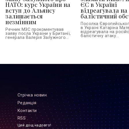
НАТО: курс України на
ЄС в Україні
вступ до Альянсу
відреагувала на
залишається
балістичний обс
незмінним
Посолка Європейсько
в Україні Катаріна Ма
Речник МЗС прокоментував
відреагувала на росій
заяву посла України у Британії,
балістичну атаку...
генерала Валерія Залужного...
Стрiчка новин
Редакцiя
Контакти
RSS
Цей дощ надовго!