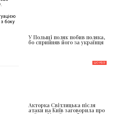
.
туацією
 з боку
У Польщі поляк побив поляка,
бо сприйняв його за українця
ШОУБIЗ
Акторка Світлицька після
атаки на Київ заговорила про