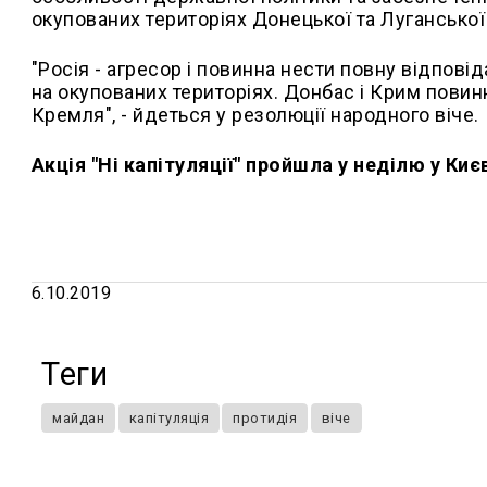
окупованих територіях Донецької та Луганської
"Росія - агресор і повинна нести повну відпові
на окупованих територіях. Донбас і Крим повин
Кремля", - йдеться у резолюції народного віче.
Акція "Ні капітуляції" пройшла у неділю у Києв
6.10.2019
Теги
майдан
капітуляція
протидія
віче