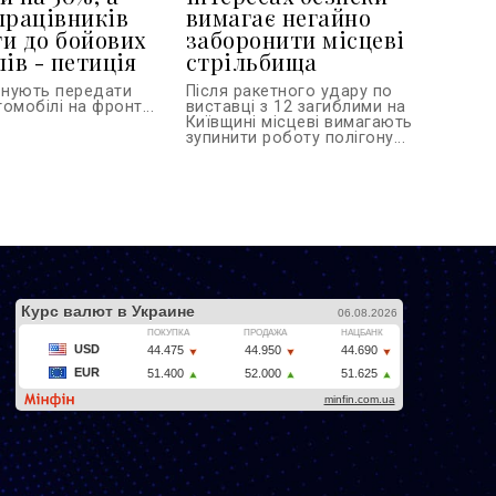
працівників
вимагає негайно
и до бойових
заборонити місцеві
ів - петиція
стрільбища
онують передати
Після ракетного удару по
омобілі на фронт...
виставці з 12 загиблими на
Київщині місцеві вимагають
зупинити роботу полігону...