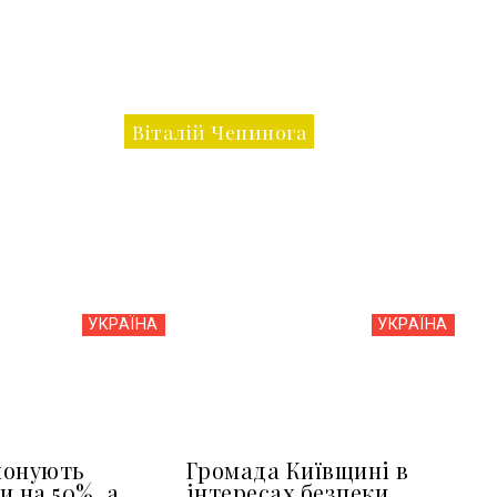
Віталій Чепинога
УКРАЇНА
УКРАЇНА
понують
Громада Київщині в
и на 50%, а
інтересах безпеки