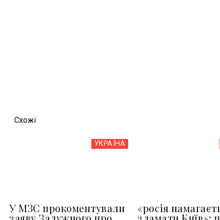
Схожi
УКРАЇНА
У МЗС прокоментували
«росія намагаєт
заяву Залужного про
зламати Київ»: 