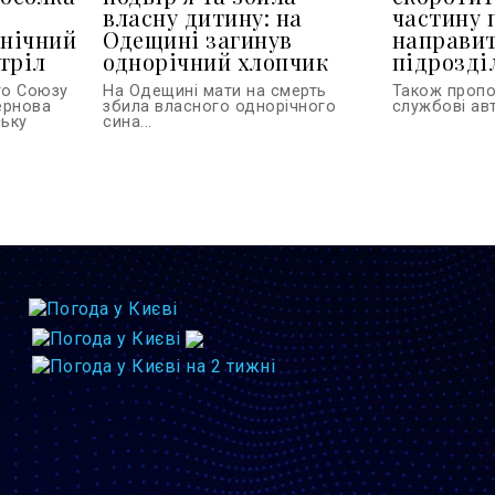
власну дитину: на
частину 
 нічний
Одещині загинув
направит
тріл
однорічний хлопчик
підрозділ
го Союзу
На Одещині мати на смерть
Також проп
тернова
збила власного однорічного
службові авт
ську
сина...