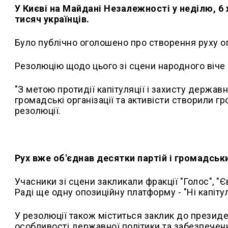
У Києві на Майдані Незалежності у неділю, 6 
тисяч українців.
Було публічно оголошено про створення руху оп
Резолюцію щодо цього зі сцени народного віче
"З метою протидії капітуляції і захисту державн
громадські організації та активісти створили гр
резолюції.
Рух вже об'єднав десятки партій і громадськи
Учасники зі сцени закликали фракції "Голос", "
Раді ще одну опозиційну платформу - "Ні капітул
У резолюції також міститься заклик до презид
особливості державної політики та забезпече