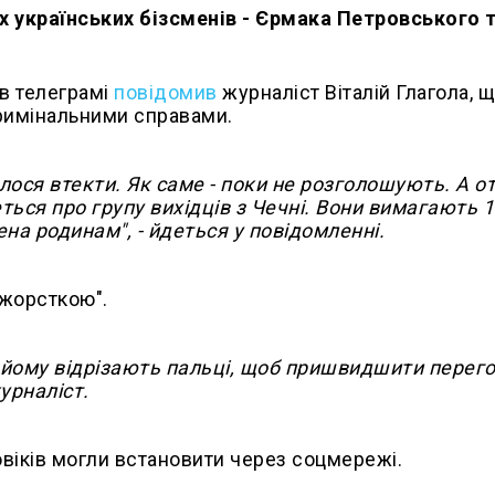
ох українських бізсменів - Єрмака Петровського т
 в телеграмі
повідомив
журналіст Віталій Глагола, 
кримінальними справами.
ся втекти. Як саме - поки не розголошують. А от
ться про групу вихідців з Чечні. Вони вимагають 
на родинам", - йдеться у повідомленні.
 жорсткою".
 йому відрізають пальці, щоб пришвидшити перего
урналіст.
віків могли встановити через соцмережі.