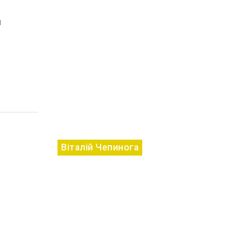
и
Віталій Чепинога