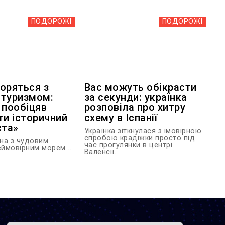
ПОДОРОЖІ
ПОДОРОЖІ
боряться з
Вас можуть обікрасти
 туризмом:
за секунди: українка
 пообіцяв
розповіла про хитру
ти історичний
схему в Іспанії
ста»
Українка зіткнулася з імовірною
спробою крадіжки просто під
їна з чудовим
час прогулянки в центрі
еймовірним морем ...
Валенсії...