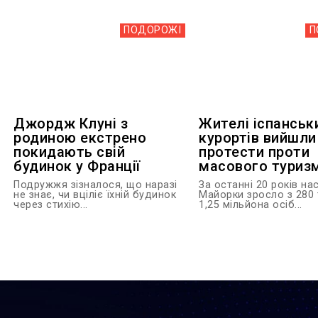
ПОДОРОЖІ
П
Джордж Клуні з
Жителі іспанськ
родиною екстрено
курортів вийшли
покидають свій
протести проти
будинок у Франції
масового туриз
Подружжя зізналося, що наразі
За останні 20 років на
не знає, чи вціліє їхній будинок
Майорки зросло з 280
через стихію...
1,25 мільйона осіб...