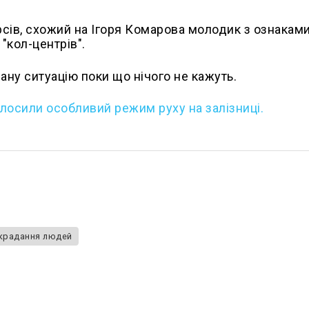
сів, схожий на Ігоря Комарова молодик з ознакам
"кол-центрів".
дану ситуацію поки що нічого не кажуть.
олосили особливий режим руху на залізниці.
крадання людей