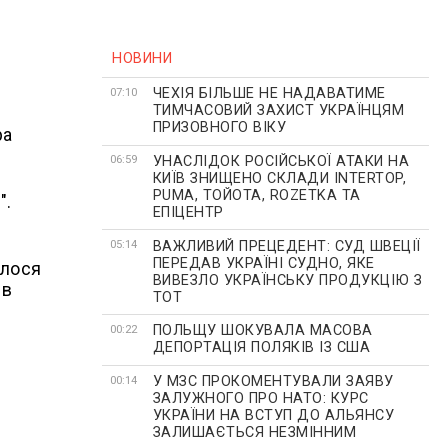
НОВИНИ
ЧЕХІЯ БІЛЬШЕ НЕ НАДАВАТИМЕ
07:10
ТИМЧАСОВИЙ ЗАХИСТ УКРАЇНЦЯМ
ПРИЗОВНОГО ВІКУ
ра
УНАСЛІДОК РОСІЙСЬКОЇ АТАКИ НА
06:59
КИЇВ ЗНИЩЕНО СКЛАДИ INTERTOP,
PUMA, ТОЙОТА, ROZETKA ТА
".
ЕПІЦЕНТР
ВАЖЛИВИЙ ПРЕЦЕДЕНТ: СУД ШВЕЦІЇ
05:14
ПЕРЕДАВ УКРАЇНІ СУДНО, ЯКЕ
алося
ВИВЕЗЛО УКРАЇНСЬКУ ПРОДУКЦІЮ З
 в
ТОТ
ПОЛЬЩУ ШОКУВАЛА МАСОВА
00:22
ДЕПОРТАЦІЯ ПОЛЯКІВ ІЗ США
У МЗС ПРОКОМЕНТУВАЛИ ЗАЯВУ
00:14
ЗАЛУЖНОГО ПРО НАТО: КУРС
УКРАЇНИ НА ВСТУП ДО АЛЬЯНСУ
ЗАЛИШАЄТЬСЯ НЕЗМІННИМ