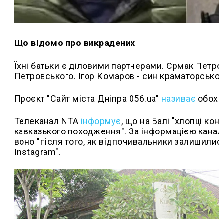
Що відомо про викрадених
Їхні батьки є діловими партнерами. Єрмак Пет
Петровського. Ігор Комаров - син краматорськ
Проєкт "Сайт міста Дніпра 056.ua"
називає
обох 
Телеканал NTA
інформує
, що на Балі "хлопці 
кавказького походження". За інформацією канал
воно "після того, як відпочивальники залишилис
Instagram".