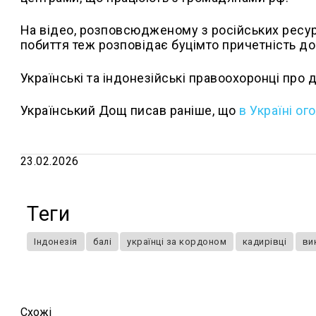
На відео, розповсюдженому з російських ресур
побиття теж розповідає буцімто причетність до 
Українські та індонезійські правоохоронці про 
Український Дощ писав раніше, що
в
Україні ог
23.02.2026
Теги
Індонезія
балі
українці за кордоном
кадирівці
ви
Схожi