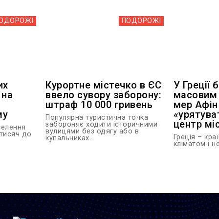
ОДОРОЖІ
ПОДОРОЖІ
их
Курортне містечко в ЄС
У Греції 
 на
ввело сувору заборону:
масовим
штраф 10 000 гривень
мер Афін
му
«урятува
Популярна туристична точка
центр мі
забороняє ходити історичними
селення
вулицями без одягу або в
 тисяч до
Греція – кра
купальниках...
кліматом і н