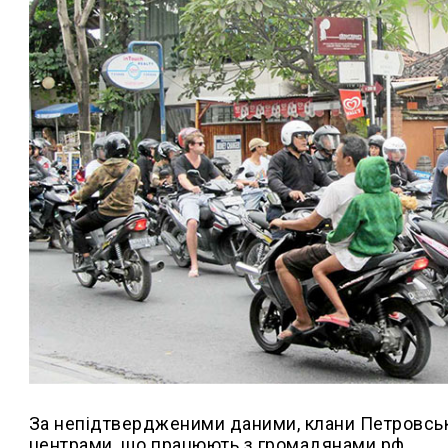
За непідтвердженими даними, клани Петровсько
центрами, що працюють з громадянами рф.