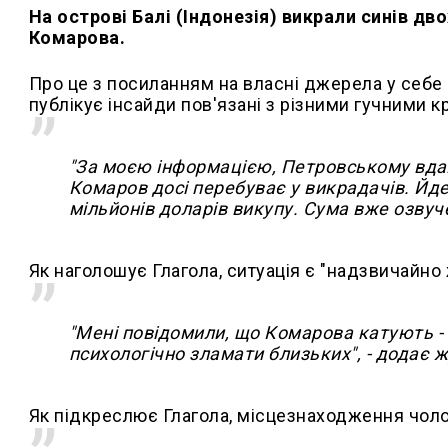
На острові Балі (Індонезія) викрали синів дв
Комарова.
Про це з посиланням на власні джерела у себе
публікує інсайди пов'язані з різними гучними 
"За моєю інформацією, Петровському вдало
Комаров досі перебуває у викрадачів. Йде
мільйонів доларів викупу. Сума вже озвуче
Як наголошує Глагола, ситуація є "надзвичайно
"Мені повідомили, що Комарова катують -
психологічно зламати близьких", - додає ж
Як підкреслює Глагола, місцезнаходження чоло