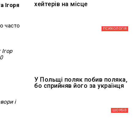
хейтерів на місце
а Ігоря
що часто
ПСИХОЛОГІЯ
 Ігор
10
У Польщі поляк побив поляка,
бо сприйняв його за українця
вори і
ШОУБIЗ