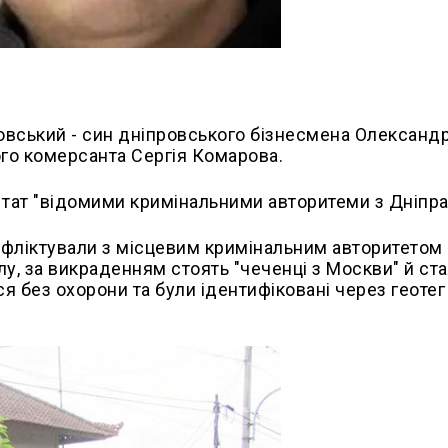
ровський - син дніпровського бізнесмена Олександ
ого комерсанта Сергія Комарова.
тат "відомими кримінальними авторитеми з Дніпра
конфліктували з місцевим кримінальним авторитетом
у, за викраденням стоять "чеченці з Москви" й ст
я без охорони та були ідентифіковані через геотег