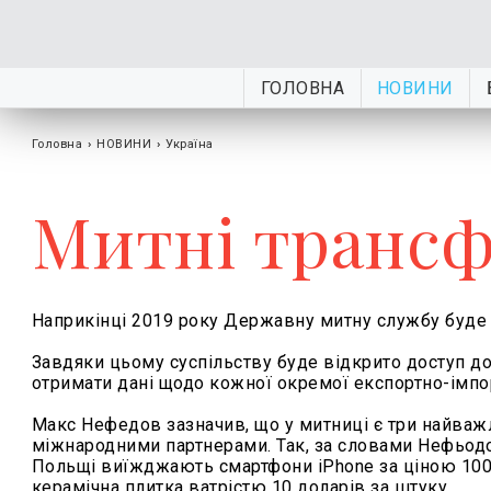
ГОЛОВНА
НОВИНИ
Головна
›
НОВИНИ
›
Україна
Митні трансф
Наприкінці 2019 року Державну митну службу буде 
Завдяки цьому суспільству буде відкрито доступ д
отримати дані щодо кожної окремої експортно-імпор
Макс Нефедов зазначив, що у митниці є три найваж
міжнародними партнерами. Так, за словами Нефьодова
Польщі виїжджають смартфони iPhone за ціною 1000
керамічна плитка ватрістю 10 доларів за штуку.