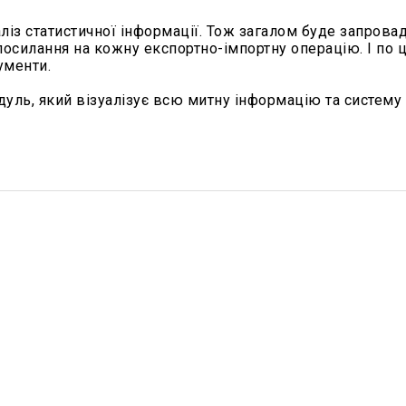
аліз статистичної інформації. Тож загалом буде запров
посилання на кожну експортно-імпортну операцію. І по 
ументи.
уль, який візуалізує всю митну інформацію та систему 