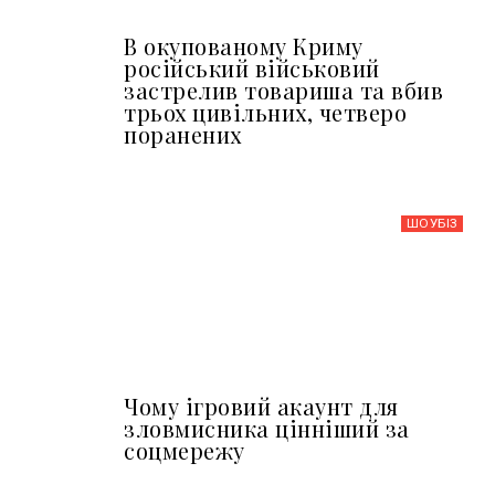
В окупованому Криму
російський військовий
застрелив товариша та вбив
трьох цивільних, четверо
поранених
ШОУБIЗ
Чому ігровий акаунт для
зловмисника цінніший за
соцмережу