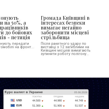
понують
Громада Київщині в
и на 50%, а
інтересах безпеки
працівників
вимагає негайно
и до бойових
заборонити місцеві
ів - петиція
стрільбища
онують передати
Після ракетного удару по
омобілі на фронт...
виставці з 12 загиблими на
Київщині місцеві вимагають
зупинити роботу полігону...