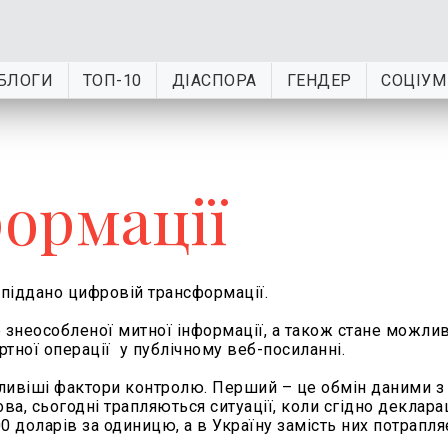
БЛОГИ
ТОП-10
ДІАСПОРА
ГЕНДЕР
СОЦІУМ
ормації
піддано цифровій трансформації.
о знеособленої митної інформації, а також стане можли
тної операції у публічному веб-посиланні.
ливіші фактори контролю. Перший – це обмін даними з
, сьогодні трапляються ситуації, коли сгідно декларац
 доларів за одиницю, а в Україну замість них потрапля