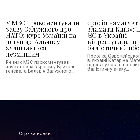
У МЗС прокоментували
«росія намагаєт
заяву Залужного про
зламати Київ»: 
НАТО: курс України на
ЄС в Україні
вступ до Альянсу
відреагувала на
залишається
балістичний обс
незмінним
Посолка Європейсько
в Україні Катаріна Ма
Речник МЗС прокоментував
відреагувала на росій
заяву посла України у Британії,
балістичну атаку...
генерала Валерія Залужного...
Стрiчка новин