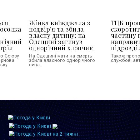
ься
Жінка виїжджала з
ТЦК про
посолка
подвір’я та збила
скоротит
власну дитину: на
частину 
 нічний
Одещині загинув
направит
тріл
однорічний хлопчик
підрозділ
го Союзу
На Одещині мати на смерть
Також проп
тернова
збила власного однорічного
службові авт
ську
сина...