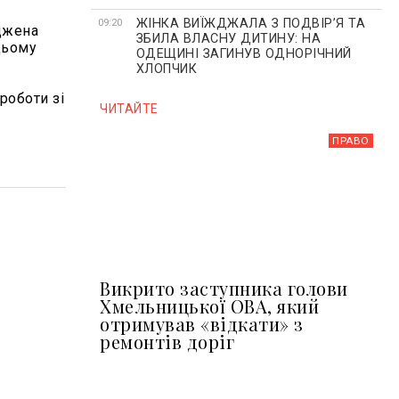
ЖІНКА ВИЇЖДЖАЛА З ПОДВІР’Я ТА
09:20
аджена
ЗБИЛА ВЛАСНУ ДИТИНУ: НА
цьому
ОДЕЩИНІ ЗАГИНУВ ОДНОРІЧНИЙ
ХЛОПЧИК
роботи зі
ЧИТАЙТЕ
ПРАВО
Викрито заступника голови
Хмельницької ОВА, який
отримував «відкати» з
ремонтів доріг